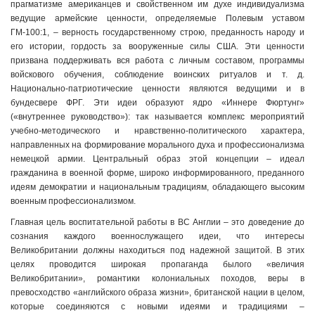
прагматизме американцев и свойственном им духе индивидуализма
ведущие армейские ценности, определяемые Полевым уставом
ГМ-100:1, – верность государственному строю, преданность народу и
его истории, гордость за вооруженные силы США. Эти ценности
призвана поддерживать вся работа с личным составом, программы
войскового обучения, соблюдение воинских ритуалов и т. д.
Национально-патриотические ценности являются ведущими и в
бундесвере ФРГ. Эти идеи образуют ядро «Иннере Фюртунг»
(«внутреннее руководство»): так называется комплекс мероприятий
учебно-методического и нравственно-политического характера,
направленных на формирование морального духа и профессионализма
немецкой армии. Центральный образ этой концепции – идеал
гражданина в военной форме, широко информированного, преданного
идеям демократии и национальным традициям, обладающего высоким
военным профессионализмом.
Главная цель воспитательной работы в ВС Англии – это доведение до
сознания каждого военнослужащего идеи, что интересы
Великобритании должны находиться под надежной защитой. В этих
целях проводится широкая пропаганда былого «величия
Великобритании», романтики колониальных походов, веры в
превосходство «английского образа жизни», британской нации в целом,
которые соединяются с новыми идеями и традициями –