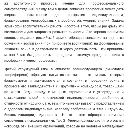
же достаточного простора именно для профессионального
самоутверждения. Между тем в целом воинская профессия может дать
широкие возможности для раскрытия индивидуальности,
формирования многообразных способностей, умений, знаний. Задача
армейской воспитательной работы и состоит в том, чтобы раскрыть эти
возможности для здорового развития личности. Это хорошо понимали
военные педагоги российской армии, обращая внимание на единство
обучения и воспитания (при приоритете воспитания), на формирование
личности воина в деятельности и через деятельность. Эти принципы
можно было бы дополнить еще одним – «самоутверждение воина в
профессии и через профессию».
Третий структурный блок в личности военнослужащего (смысловая
«периферия») образуют ситуативные жизненные смыслы, которые
формируются и активизируются в сознании и поведении воина в
процессе его взаимодействия с «другими» – командиром, товарищами
по части. Ведь наряду с мощным стремлением к утверждению и
отстаиванию своей человеческой индивидуальности, особенности,
отличности от «других», т. е. тем, что ныне связывают с представлением
о здоровом индивидуализме, человеку свойственна и тяга к «другим»,
боязнь изоляции, одиночества. На это тоже обращают внимание
современные психоаналитики. Так, Э. Фромм подчеркивает, что эгоизм и
«свобода от» внешних ограничений, которые на человека накладывает