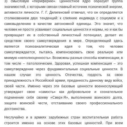
3) смысловую «периферию». Ценностное ядро образует группа
значимостей, с которыми связан главный источник психической энергии,
активности личности. Г. Г. Дилигенский отмечал, что он определяется
столкновением двух тенденций: к слиянию индивида с социумом и к
самовыделению в качестве автономной единицы. Это значит, что
человек не просто усваивает социальные ценности и нормы, но и как бы
превращает их в собственный личностный потенциал, делает их
средством своего самоутверждения в мире. Определяющей здесь
является психоаналитическая идея о том, что человек
самоутверждается, пытаясь компенсировать свою реальную или
мнимую «неполноценность». Возможны разные способы компенсации, в
том числе – патологические. Здоровая, успешная компенсация – это
самоутверждение через фундаментальные социальные ценности. В
нашем случае это ценность Отечества, гордость за свою
принадлежность к Российской армии, преданность данному виду войск,
своей части. Именно через эти базовые ценности военнослужащий
утверждает свою «самость» как добровольное и сознательное
подчинение себя своему «Сверх-Я», выполнению воинского долга,
защите воинской чести, отстаиванию своего профессионального
достоинства.
Неслучайно и в армиях зарубежных стран воспитательная работа
строится именно на основе этих базовых ценностей. При всем