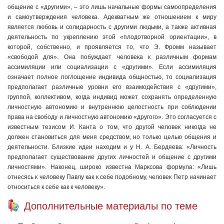
общение с «другими», – это лишь начальные формы самоопределения
и самоутверждения человека. Адекватным же отношением к миру
является любовь и солидарность с другими людьми, а также активная
деятельность по укреплению этой «плодотворной ориентации», в
которой, собственно, и проявляется то, что Э. Фромм называет
«свободой для». Она побуждает человека к различным формам
ассимиляции или социализации с «другими». Если ассимиляция
означает полное поглощение индивида общностью, то социализация
предполагает различные уровни его взаимодействия с «другими»,
группой, коллективом, когда индивид может сохранять определенную
личностную автономию и внутреннюю целостность при соблюдении
права на свободу и личностную автономию «другого». Это согласуется с
известным тезисом И. Канта о том, что другой человек никогда не
должен становиться для меня средством, но только целью общения и
деятельности. Близкие идеи находим и у Н. А. Бердяева: «Личность
предполагает существование других личностей и общение с другими
личностями». Наконец, широко известна Марксова формула: «Лишь
отнесясь к человеку Павлу как к себе подобному, человек Петр начинает
относиться к себе как к человеку».
Дополнительные материалы по теме