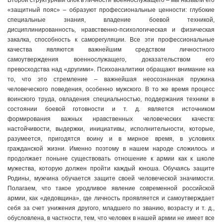
Второй структурный блок в личности военнослужащего – мы назвали его
«защитный пояс» – образуют профессиональные ценности: глубокие
специальные знания, владение боевой техникой,
дисциплинированность, нравственно-психологическая и физическая
закалка, способность к саморегуляции. Все эти профессиональные
качества являются важнейшим средством личностного
самоутверждения военнослужащего, доказательством его
превосходства над «другими». Психоаналитики обращают внимание на
то, что это стремление – важнейшая неосознанная пружина
человеческого поведения, особенно мужского. В то же время процесс
воинского труда, овладения специальностью, поддержания техники в
состоянии боевой готовности и т. д. является источником
формирования важных нравственных человеческих качеств:
настойчивости, выдержки, инициативы, исполнительности, которые,
разумеется, пригодятся воину и в мирное время, в условиях
гражданской жизни. Именно поэтому в нашем народе сложилось и
продолжает поныне существовать отношение к армии как к школе
мужества, которую должен пройти каждый юноша. Обучаясь защите
Родины, мужчина обучается защите своей человеческой значимости.
Полагаем, что такое уродливое явление современной российской
армии, как «дедовщина», где личность проявляется и самоутверждает
себя за счет унижения другого, младшего по званию, возрасту и т. д.,
обусловлена, в частности, тем, что человек в нашей армии не имеет все