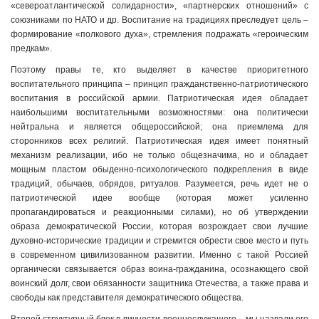
«североатлантической солидарности», «партнерских отношений» с
союзниками по НАТО и др. Воспитание на традициях преследует цель –
формирование «полкового духа», стремления подражать «героическим
предкам».
Поэтому правы те, кто выделяет в качестве приоритетного
воспитательного принципа – принцип гражданственно-патриоти­ческого
воспитания в российской армии. Патриотическая идея обладает
наибольшими воспитательными возможностями: она политически
нейтральна и является общероссийской; она приемлема для
сторонников всех религий. Патриотическая идея имеет понятный
механизм реализации, ибо не только общезначима, но и обладает
мощным пластом обыденно-психологического подкрепления в виде
традиций, обычаев, обрядов, ритуалов. Разумеется, речь идет не о
патриотической идее вообще (которая может усиленно
пропагандироваться и реакционными силами), но об утверждении
образа демократической России, которая возрождает свои лучшие
духовно-исторические традиции и стремится обрести свое место и путь
в современном цивилизованном развитии. Именно с такой Россией
органически связывается образ воина-гражданина, осознающего свой
воинский долг, свои обязанности защитника Отечества, а также права и
свободы как представителя демократического общества.