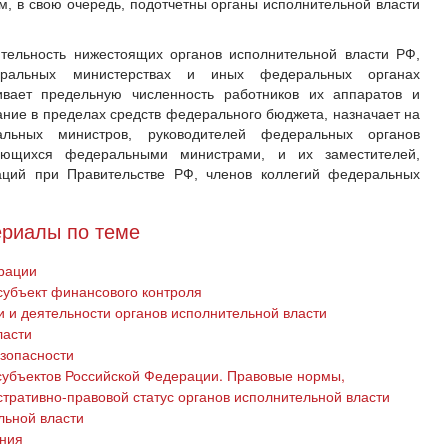
м, в свою очередь, подотчетны органы исполнительной власти
тельность нижестоящих органов исполнительной власти РФ,
ральных министерствах и иных федеральных органах
ливает предельную численность работников их аппаратов и
ание в пределах средств федерального бюджета, назначает на
альных министров, руководителей федеральных органов
яющихся федеральными министрами, и их заместителей,
заций при Правительстве РФ, членов коллегий федеральных
риалы по теме
рации
субъект финансового контроля
 и деятельности органов исполнительной власти
ласти
езопасности
субъектов Российской Федерации. Правовые нормы,
тративно-правовой статус органов исполнительной власти
льной власти
ения