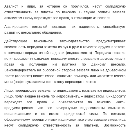
Авалист и лицо, за которое он поручился, несут солидарную
ответственность за платеж по векселю. В случае оплаты векселя
авалистом к нему переходят все права, вытекающие из векселя.
Авалирование векселей повышает их надежность, способствует
развитию вексельного обращения.
Действующее вексельное законодательство предусматривает
возможность передачи векселя из рук в руки в качестве орудия платежа
с помощью передаточной надписи (индоссамента). Передача векселя
по индоссаменту означает передачу вместе с векселем другому лицу и
права на получение им платежа по данному векселю.
Векселедержатель на оборотной стороне векселя либо на добавочном
листе (аллонже) пишет слова: «платите приказу» или «платите вместо
меня (нас)» с указанием того, к кому переходит платеж.
Лицо, передающее вексель по индоссаменту, называется индоссантом.
Лицо, получающее вексель по индоссаменту, – индоссатом. К индоссату
переходят все права и обязательства по векселю. Закон
предусматривает, что все зачеркнутые индоссаменты считаются
ненаписанными и не имеют юридической силы. По векселю,
оформленному передаточными надписями, все участвующие в нем лица
несут солидарную ответственность за платежи. Возможность