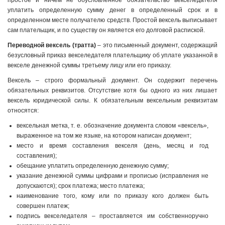
простое и ничем не обусловленное обязательство векселедателя
уплатить определенную сумму денег в определенный срок и в
определенном месте получателю средств. Простой вексель выписывает
сам плательщик, и по существу он является его долговой распиской.
Переводной вексель (тратта)
– это письменный документ, содержащий
безусловный приказ векселедателя плательщику об уплате указанной в
векселе денежной суммы третьему лицу или его приказу.
Вексель – строго формальный документ. Он содержит перечень
обязательных реквизитов. Отсутствие хотя бы одного из них лишает
вексель юридической силы. К обязательным вексельным реквизитам
относятся:
вексельная метка, т. е. обозначение документа словом «вексель»,
выраженное на том же языке, на котором написан документ;
место и время составления векселя (день, месяц и год
составления);
обещание уплатить определенную денежную сумму;
указание денежной суммы цифрами и прописью (исправления не
допускаются); срок платежа; место платежа;
наименование того, кому или по приказу кого должен быть
совершен платеж;
подпись векселедателя – проставляется им собственноручно