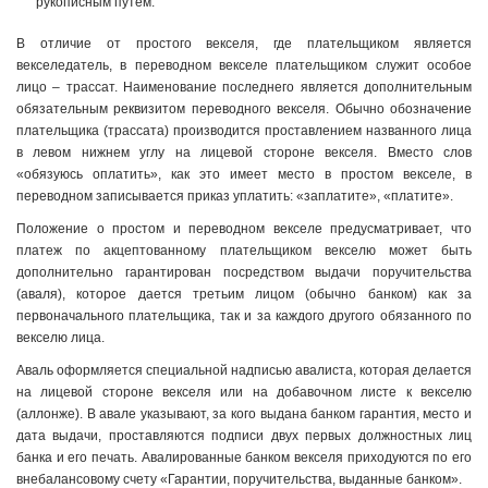
рукописным путем.
В отличие от простого векселя, где плательщиком является
векселедатель, в переводном векселе плательщиком служит особое
лицо – трассат. Наименование последнего является дополнительным
обязательным реквизитом переводного векселя. Обычно обозначение
плательщика (трассата) производится проставлением названного лица
в левом нижнем углу на лицевой стороне векселя. Вместо слов
«обязуюсь оплатить», как это имеет место в простом векселе, в
переводном записывается приказ уплатить: «заплатите», «платите».
Положение о простом и переводном векселе предусматривает, что
платеж по акцептованному плательщиком векселю может быть
дополнительно гарантирован посредством выдачи поручительства
(аваля), которое дается третьим лицом (обычно банком) как за
первоначального плательщика, так и за каждого другого обязанного по
векселю лица.
Аваль оформляется специальной надписью авалиста, которая делается
на лицевой стороне векселя или на добавочном листе к векселю
(аллонже). В авале указывают, за кого выдана банком гарантия, место и
дата выдачи, проставляются подписи двух первых должностных лиц
банка и его печать. Авалированные банком векселя приходуются по его
внебалансовому счету «Гарантии, поручительства, выданные банком».