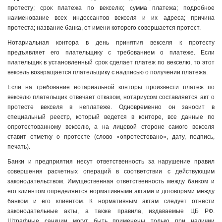
протесту; срок платежа по векселю; сумма платежа; подробное
наименование всех индоссантов векселя и их адреса; причина
протеста; название банка, от имени которого совершается протест.
Нотариальная контора в день принятия векселя к протесту
предъявляет его плательщику с требованием о платеже. Если
плательщик в установленный срок сделает платеж по векселю, то этот
вексель возвращается плательщику с надписью о получении платежа.
Если на требование нотариальной конторы произвести платеж по
векселю плательщик отвечает отказом, нотариусом составляется акт о
протесте векселя в неплатеже. Одновременно он заносит в
специальный реестр, который ведется в конторе, все данные по
опротестованному векселю, а на лицевой стороне самого векселя
ставит отметку о протесте (слово «опротестовано», дату, подпись,
печать).
Банки и предприятия несут ответственность за нарушение правил
совершения расчетных операций в соответствии с действующим
законодательством. Имущественная ответственность между банком и
его клиентом определяется нормативными актами и договорами между
банком и его клиентом. К нормативным актам следует отнести
законодательные акты, а также правила, издаваемые ЦБ РФ.
Штрафные санкции могут быть применены только при наличии