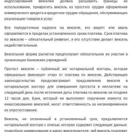
индоссирования векселей должна расширить границы их
использования, превратить вексель из простого орудия оформления
коммерческого кредита в кредитное орудие обращения, обслуживающее
реализацию товаров и услуг.
Все передаточные надписи на векселе, его акцепт или аваль
оформляются в пределах установленного срока платежа. Срок платежа
по векселю – обязательный реквизит, и его отсутствие делает вексель
недействительным.
Вексельная форма расчетов предполагает обязательное ее участие в
организации банковских учреждений.
Протест векселя – публичный акт нотариальной конторы, которая
официально фиксирует отказ от платежа по векселю. Действующее
законодательство предусматривает предъявление векселя в
нотариальную контору для совершения протеста в неплатеже на
следующий день после истечения даты платежа по векселю не позднее
12 часов дня. Банк, который не выполняет поручение клиента по
инкассированию векселей, несет ответственность за несвоевременное
их опротестование.
Вексель, не оплаченный в установленный срок, предъявляется
нотариальной конторе с описью, которая содержит следующие данные:
подробное наименование и адрес векселедателя, чей вексель подлежит