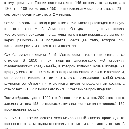
этому времени в России насчитывалось 146 стекольных заводов, а к
1860 г. – 180, из которых 150 по производству оконного стекла, 20 –
сортовой посуды и хрусталя, 2 – зеркал.
Особенно большой вклад в развитие стекольного производства и науки
о стекле внес М. В. Ломоносов. Он дал определение стекла:
«остекление происходит тогда, когда тело в виде порошка сплавляется
через разжижение и получается блестящее тело, которое при
нагревании растягивается и вытягивается».
Судьба русского химика Д. И. Менделеева также тесно связана со
стеклом. В 1856 г. он защитил диссертацию «О строении
кремнеземистых соединений», в которой изложил новые взгляды на
природу естественных силикатов и промышленного стекла. В частности,
он опроверг мнение о том, что стекло представляет собой смесь
компонентов. Отметил, что силикаты имеют определенный состав, а
стекло нет. В 1864 г. вышла его книга «Стеклянное производство».
Таким образом, уже в 1913 г. в России насчитывалось 290 стекольных
заводов, из них 158 по производству листового стекла (оконного), 132
производили посуду.
В 1926 г. в России освоен механизированный способ производства
оконного стекла методом вертикального вытягивания ленты стекла. В