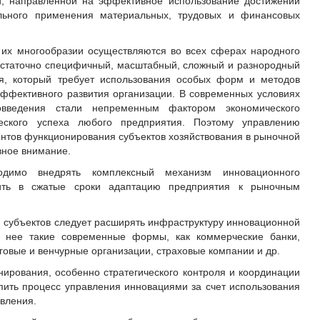
и, направленной на эффективное использование достижений
льного применения материальных, трудовых и финансовых
их многообразии осуществляются во всех сферах народного
остаточно специфичный, масштабный, сложный и разнородный
я, который требует использования особых форм и методов
эффективного развития организации. В современных условиях
овведения стали непременным фактором экономического
еского успеха любого предприятия. Поэтому управлению
нтов функционирования субъектов хозяйствования в рыночной
вное внимание.
димо внедрять комплексный механизм инновационного
чить в сжатые сроки адаптацию предприятия к рыночным
 субъектов следует расширять инфраструктуру инновационной
 в нее такие современные формы, как коммерческие банки,
овые и венчурные организации, страховые компании и др.
ирования, особенно стратегического контроля и координации
пить процесс управления инновациями за счет использования
вления.