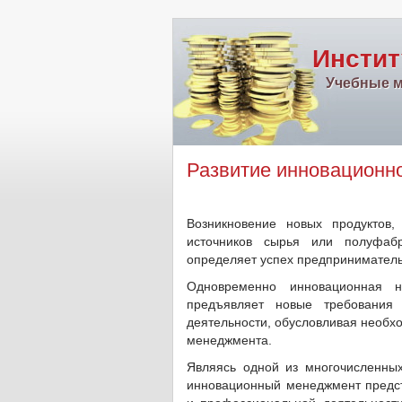
Инстит
Учебные м
Развитие инновационно
Возникновение новых продуктов,
источников сырья или полуфабр
определяет успех предприниматель
Одновременно инновационная на
предъявляет новые требования 
деятельности, обусловливая необх
менеджмента.
Являясь одной из многочисленных
инновационный менеджмент предст