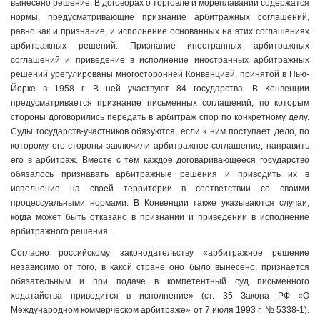
вынесено решение. В договорах о торговле и мореплавании содержатся
нормы, предусматривающие признание арбитражных соглашений,
равно как и признание, и исполнение основанных на этих соглашениях
арбитражных решений. Признание иностранных арбитражных
соглашений и приведение в исполнение иностранных арбитражных
решений урегулированы многосторонней Конвенцией, принятой в Нью-
Йорке в 1958 г. В ней участвуют 84 государства. В Конвенции
предусматривается признание письменных соглашений, по которым
стороны договорились передать в арбитраж спор по конкретному делу.
Суды государств-участников обязуются, если к ним поступает дело, по
которому его стороны заключили арбитражное соглашение, направить
его в арбитраж. Вместе с тем каждое договаривающееся государство
обязалось признавать арбитражные решения и приводить их в
исполнение на своей территории в соответствии со своими
процессуальными нормами. В Конвенции также указываются случаи,
когда может быть отказано в признании и приведении в исполнение
арбитражного решения.
Согласно российскому законодательству «арбитражное решение
независимо от того, в какой стране оно было вынесено, признается
обязательным и при подаче в компетентный суд письменного
ходатайства приводится в исполнение» (ст. 35 Закона РФ «О
Международном коммерческом арбитраже» от 7 июля 1993 г. № 5338-1).