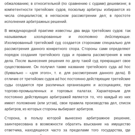
обжалованию; в относительной (по сравнению с судами) дешевизне; в
компетентности третейских судов, поскольку арбитры избираются из
числа специалистов; в негласном рассмотрении дел; в простоте
исполнения арбитражных решений.
В международной практике известны два вида третейских судов: так
называемые
изолированные
и
постоянно действующие.
Изолированный третейский суд создается сторонами специально для
рассмотрения данного конкретного спора. Стороны сами определяют
порядок создания третейского суда и правила рассмотрения в нем
дела. После вынесения решения по делу такой суд прекращает свое
существование. Он получил также название третейского суда ad hoc
(буквально – «для этого», т. е. для рассмотрения данного дела). В
отличие от третейских судов ad hoc постоянно действующие третейские
суды создаются при различных организациях и ассоциациях, при
торгово-промышленных и торговых палатах. Характерным для
постоянно действующих арбитражей является то, что каждый из них
имеет положение (или устав), свои правила производства дел, список
арбитров, из которых стороны выбирают арбитров.
Сторона, в пользу которой вынесено арбитражное решение,
заинтересована в возможности обратить взыскание на имущество
ответчика, находящееся часто за пределами того государства, где