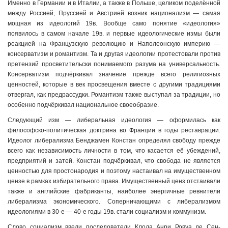
Именно в Германии и в Италии, а также в Польше, целиком поделённой
между Россией, Пруссией и Австрией возник национализм — самая
мощная из идеологий 19в. Вообще само понятие «идеология»
появилось в самом начале 19в. и первые идеологические измы были
реакцией на Французскую революцию и Наполеонскую империю —
консерватизм и романтизм. Та и другая идеологии протестовали против
претензий просветительски понимаемого разума на универсальность.
Консерватизм подчёркивал значение прежде всего религиозных
ценностей, которые в век просвещения вместе с другими традициями
отвергал, как предрассудки. Романтизм также выступал за традиции, но
особенно подчёркивал национальное своеобразие.
Следующий изм — либеральная идеология — оформилась как
философско-политическая доктрина во Франции в годы реставрации.
Идеолог либерализма Бенджамен Констан определял свободу прежде
всего как независимость личности в том, что касается её убеждений,
предприятий и затей. Констан подчёркивал, что свобода не является
ценностью для простонародия и поэтому настаивал на имущественном
цензе в рамках избирательного права. Имущественный ценз отстаивали
также и английские фабриканты, наиболее энергичные ревнители
либерализма экономического. Соперничающими с либерализмом
идеологиями в 30-е — 40-е годы 19в. стали социализм и коммунизм.
Слово социализм ввели последователи Клода Анри Ровуа де Сен-