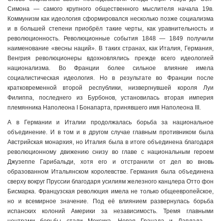
Симона — самого крупного общественного мыслителя начала 19в.
Коммунизм как идеология сформировался несколько позже социализма
и в большей степени приобрёл такие черты, как уравнительность и
революционность. Революционные события 1848 — 1849 получили
наименование «весны наций». В таких странах, как Италия, Германия,
Венгрия революционеры вдохновлялись прежде всего идеологией
национализма. Во Франции более сильное влияние имела
социалистическая идеология. Но в результате во Франции после
кратковременной второй республики, низвергнувшей короля Луи
Филиппа, последнего из Бурбонов, установилась вторая империя
племянника Наполеона I Бонапарта, принявшего имя Наполеона III.
А в Германии и Италии продолжалась борьба за национальное
объединение. И в том и в другом случае главным противником была
Австрийская монархия, но Италия была в итоге объединена благодаря
революционному движению снизу во главе с национальным героем
Джузеппе Гарибальди, хотя его и отстранили от дел во вновь
образованном Итальянском королевстве. Германия была объединена
сверху вокруг Пруссии благодаря усилиям железного канцлера Отто фон
Бисмарка. Французская революция имела не только общеевропейское,
но и всемирное значение. Под её влиянием развернулась борьба
испанских колоний Америки за независимость. Тремя главными