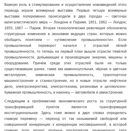
Важную роль в стимулировании и осуществлении нововведений этого
периода играли всемирные выставки. Первые четыре всемирные
выставки попеременно происходили в двух городах — светочах
капиталистического мира — Лондоне и Париже. 1851, 1862 — Лондон;
1855, 1867 — Париж. Вторая технологическая революция обозначила
структурные изменения в экономике ведущих стран, которые можно
обобщить понятием — «утяжеление промышленности». Если
промышленный переворот начался с отраслей лёгкой
промышленности, то теперь на первый план вышли отрасли тяжёлой
промышленности, добывающие и производящие энергию, машины и
оборудование. Причём среди этих отраслей были не только
существовавшие ранее, такие как каменноугольная, чёрная и цветная
металлургия, химическая промышленность, транспортное
машиностроение и станкостроение, но и новые отрасли: нефтяное
дело, электроэнергетика, электротехника, резиновая и целлюлозно-
бумажная промышленность, и наконец — автомобиле и авиастроение.
Следующим в проблематике экономического роста за структурной
трансформацией пунктов является трансформация
институциональная. Здесь тоже можно в двух словах определить
главную перемену — переход от так называемой свободной или
совершенной конкуренции к конкуренции несовершенной, в которой
главную роль играют крупные предприятия акционерного типа