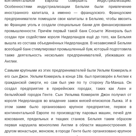
континентальной Европы совершить индустриализацию.
Особенностями индустриализации Бельгии были привлечение
иностранного капитала, а именно — французского. Французские
предприниматели помещали свои капиталы в Бельгию, чтобы ввозить
во Францию уголь и создали специальные банки для финансирования
промышленности. Причём первый такой банк Сосьете Женераль был
создан при содействии короля Нидерландов ещё до того, как Бельгия
вышла из состава объединённых Нидерландов. В независимой Бельгии
всеобщий банк стимулировал промышленный бум, который подготовила
также деятельность нескольких предпринимателей, убежавших из
Англии.
Самыми крупными из этих предпринимателей были Уильям Коккериль и
его сын Джон. Уильям Коккериль в конце 18в. был приговорён в Англии к
гражданской смерти, но сам был уже по ту сторону Ла-Манша. Он
создал предприятие в прирейнских городах, таких как Ахен и
бельгийский городок Генте. Сын Уильяма Коккериля Джон получил от
короля Нидерландов во владение замок князей-епископов Льежа. И в
этом замке было организовано крупное предприятие, первое в
континентальной Европе по производству паровых машин, печей для
коксования, прядильных и ткацких станков. Бельгия таким образом
первая нарушила монополию Англии в области машиностроения. В
другом монастыре, женском, в городе Генте было организовано крупное