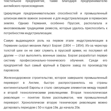
текстильное предприятие, также благодаря предпринимателю
английского происхождения.
Циркуляция предпринимательских способностей и промышленный
шпионаж имели важное значение и для индустриализации в германских
землях. Однако Германия, особенно Пруссия, располагала и
многовековыми традициями ремесла, которые удалось приспособить к
потребностям индустриализации.
Самую выдающуюся роль на первом этапе индустриализации в
Германии сыграл механик Август Борзиг (1804 — 1854). Из-за чересчур
толстой шеи он не смог служить в прусской армии, но послужил ей
другим — стал выполнять военные заказы. Борзиг разработал первую
систему профессионально-технического обучения. Среди его
предприятий был самый крупный в Европе завод по производству
паровозов.
Железнодорожное строительство, которое завершило промышленный
переворот в Англии, быстро распространилось на страны
континентальной Европы и стало связующим элементом между первой
и второй технологическими революциями. Вторая технологическая
революция — понятие более расплывчатое, чем промышленный
переворот. Хронологически вторую техническую революцию можно
датировать периодом с 50-х годов 19в. до начала 20в.