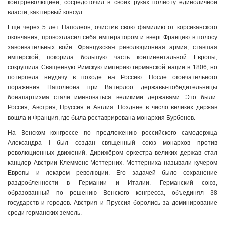
контрреволюцией, сосредоточил в своих руках полноту единоличной
власти, как первый консул.
Ещё через 5 лет Наполеон, очистив свою фамилию от корсиканского
окончания, провозгласил себя императором и вверг Францию в полосу
завоевательных войн. Французская революционная армия, ставшая
имперской, покорила большую часть континентальной Европы,
сокрушила Священную Римскую империю германской нации в 1806, но
потерпела неудачу в походе на Россию. После окончательного
поражения Наполеона при Ватерлоо державы-победительницы
бонапартизма стали именоваться великими державами. Это были:
Россия, Австрия, Пруссия и Англия. Позднее в число великих держав
вошла и Франция, где была реставрирована монархия Бурбонов.
На Венском конгрессе по предложению российского самодержца
Александра I был создан священный союз монархов против
революционных движений. Дирижёром оркестра великих держав стал
канцлер Австрии Клемменс Меттерних. Меттерниха называли кучером
Европы и лекарем революции. Его задачей было сохранение
раздробленности в Германии и Италии. Германский союз,
образованный по решению Венского конгресса, объединял 38
государств и городов. Австрия и Пруссия боролись за доминирование
среди германских земель.