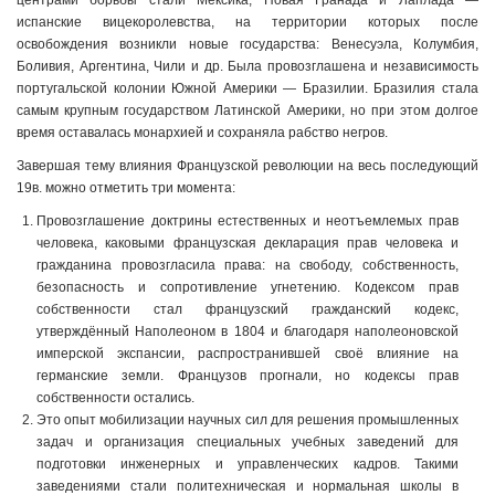
центрами борьбы стали Мексика, Новая Гранада и Лаплада —
испанские вицекоролевства, на территории которых после
освобождения возникли новые государства: Венесуэла, Колумбия,
Боливия, Аргентина, Чили и др. Была провозглашена и независимость
португальской колонии Южной Америки — Бразилии. Бразилия стала
самым крупным государством Латинской Америки, но при этом долгое
время оставалась монархией и сохраняла рабство негров.
Завершая тему влияния Французской революции на весь последующий
19в. можно отметить три момента:
Провозглашение доктрины естественных и неотъемлемых прав
человека, каковыми французская декларация прав человека и
гражданина провозгласила права: на свободу, собственность,
безопасность и сопротивление угнетению. Кодексом прав
собственности стал французский гражданский кодекс,
утверждённый Наполеоном в 1804 и благодаря наполеоновской
имперской экспансии, распространившей своё влияние на
германские земли. Французов прогнали, но кодексы прав
собственности остались.
Это опыт мобилизации научных сил для решения промышленных
задач и организация специальных учебных заведений для
подготовки инженерных и управленческих кадров. Такими
заведениями стали политехническая и нормальная школы в