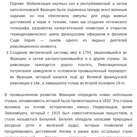
Париже. Мобилизация научных сил в республиканской, а затем
наполеоновской Франции была подчинена прежде всего военным
задачам, но она обеспечила импульс для ряда важных
достижений в науке и технике, таких как создание оптического
телеграфа, разработка начертательной геометрии и открытие
термодинамического цикла французским офицером и физиком
Сади Карно — сыном одного из видных деятелей
революционного конвента.
Создание метрической системы мер в 1793, укоренившейся во
Франции, а затем распространившейся и в другие страны. За
революции приходится дорого платить. Революционные
потрясения замедляли и осложняли промышленный переворот
во Франции, который начался ещё до Великой французской
революции в 18в., а завершился только во второй половине 19-го.
В промышленном развитии Францию опередила новая небольшая
страна, независимость которой была провозглашена в 1830. Эта страна
возникла на основе исторических южных Нидерландов, кроме
Люксембурга, который с 1815 был самостоятельным герцогством, и
стала называться Бельгией. Бельгия обладала запасами природных
ресурсов (угля и железной руды), которые позволили ей
продублировать достижения Англии и ранее всех остальных стран