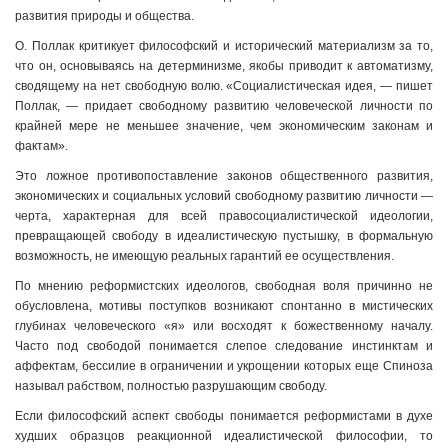
развития природы и общества.
О. Поллак критикует философский и исторический материализм за то,
что он, основываясь на детерминизме, якобы приводит к автоматизму,
сводящему на нет свободную волю. «Социалистическая идея, — пишет
Поллак, — придает свободному развитию человеческой личности по
крайней мере не меньшее значение, чем экономическим законам и
фактам».
Это ложное противопоставление законов общественного развития,
экономических и социальных условий свободному развитию личности —
черта, характерная для всей правосоциалистической идеологии,
превращающей свободу в идеалистическую пустышку, в формальную
возможность, не имеющую реальных гарантий ее осуществления.
По мнению реформистских идеологов, свободная воля причинно не
обусловлена, мотивы поступков возникают спонтанно в мистических
глубинах человеческого «я» или восходят к божественному началу.
Часто под свободой понимается слепое следование инстинктам и
аффектам, бессилие в ограничении и укрощении которых еще Спиноза
называл рабством, полностью разрушающим свободу.
Если философский аспект свободы понимается реформистами в духе
худших образцов реакционной идеалистической философии, то