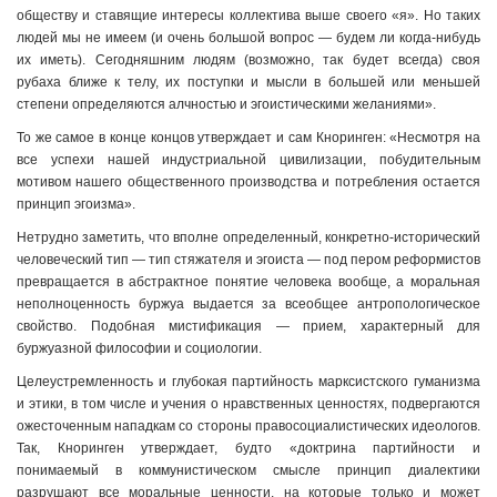
обществу и ставящие интересы коллектива выше своего «я». Но таких
людей мы не имеем (и очень большой вопрос — будем ли когда-нибудь
их иметь). Сегодняшним людям (возможно, так будет всегда) своя
рубаха ближе к телу, их поступки и мысли в большей или меньшей
степени определяются алчностью и эгоистическими желаниями».
То же самое в конце концов утверждает и сам Кноринген: «Несмотря на
все успехи нашей индустриальной цивилизации, побудительным
мотивом нашего общественного производства и потребления остается
принцип эгоизма».
Нетрудно заметить, что вполне определенный, конкретно-исторический
человеческий тип — тип стяжателя и эгоиста — под пером реформистов
превращается в абстрактное понятие человека вообще, а моральная
неполноценность буржуа выдается за всеобщее антропологическое
свойство. Подобная мистификация — прием, характерный для
буржуазной философии и социологии.
Целеустремленность и глубокая партийность марксистского гуманизма
и этики, в том числе и учения о нравственных ценностях, подвергаются
ожесточенным нападкам со стороны правосоциалистических идеологов.
Так, Кноринген утверждает, будто «доктрина партийности и
понимаемый в коммунистическом смысле принцип диалектики
разрушают все моральные ценности, на которые только и может