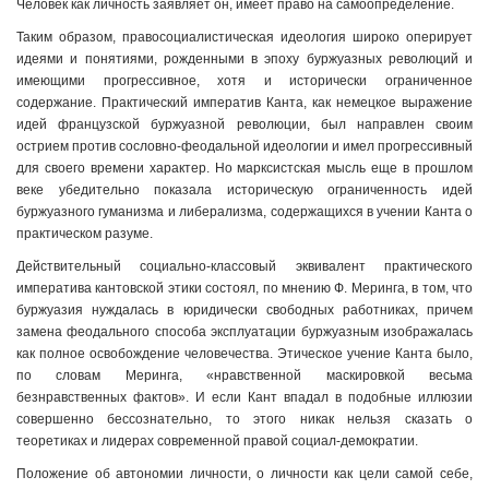
Человек как личность заявляет он, имеет право на самоопределение.
Таким образом, правосоциалистическая идеология широко оперирует
идеями и понятиями, рожденными в эпоху буржуазных революций и
имеющими прогрессивное, хотя и исторически ограниченное
содержание. Практический императив Канта, как немецкое выражение
идей французской буржуазной революции, был направлен своим
острием против сословно-феодальной идеологии и имел прогрессивный
для своего времени характер. Но марксистская мысль еще в прошлом
веке убедительно показала историческую ограниченность идей
буржуазного гуманизма и либерализма, содержащихся в учении Канта о
практическом разуме.
Действительный социально-классовый эквивалент практического
императива кантовской этики состоял, по мнению Ф. Меринга, в том, что
буржуазия нуждалась в юридически свободных работниках, причем
замена феодального способа эксплуатации буржуазным изображалась
как полное освобождение человечества. Этическое учение Канта было,
по словам Меринга, «нравственной маскировкой весьма
безнравственных фактов». И если Кант впадал в подобные иллюзии
совершенно бессознательно, то этого никак нельзя сказать о
теоретиках и лидерах современной правой социал-демократии.
Положение об автономии личности, о личности как цели самой себе,