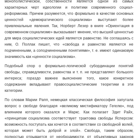
монополистической, собственности является одной из самых
характерных черт идеологии и политики современного социал-
реформизма. Причем разумеется, что формально в качестве основных
ценностей «демократического социализма» выступают более
привлекальные явления. Так, Норберт Лезер в книге «Ориентация в
современном социализме» высказывает мнение, что высшей ценностью
для мира социалистических идей является равенство. Не соглашаясь с
ним, О. Поллак пишет, что «свобода и равенство являются не
подчиненными, а соподчиненными понятиями», т. е. имеют одинаковую
значимость как «ценности социализма».
Подобный спор о формально-логической субординации понятий
свободы, справедливости, равенства и т. п. не представляет большого
интереса; гораздо важнее выяснение того, какое конкретное
содержание вкладывают правосоциалистические теоретики в эти
категории.
По словам Марии Рапп, немецкая классическая философия запутала
вопрос о свободе благодаря «великому мистификатору Гегелю», под
влиянием которого оказался и Маркс. Как полагает Эдит Райх,
«принципам социализма соответствует трактовка свободы Ясперсом:
возможность поступать как хочется в соответствии со свободной волей,
которая может быть доброй и злой». Свобода, таким образом,
полностью отрывается от необходимости, от объективных законов