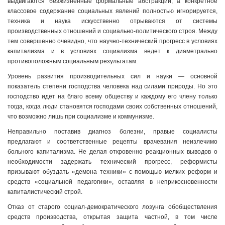
выдвигаются безжизненные формальные абстракции, а конкретное
классовое содержание социальных явлений полностью игнорируется,
техника и наука искусственно отрываются от системы
производственных отношений и социально-политического строя. Между
тем совершенно очевидно, что научно-технический прогресс в условиях
капитализма и в условиях социализма ведет к диаметрально
противоположным социальным результатам.
Уровень развития производительных сил и науки — основной
показатель степени господства человека над силами природы. Но это
господство идет на благо всему обществу и каждому его члену только
тогда, когда люди становятся господами своих собственных отношений,
что возможно лишь при социализме и коммунизме.
Неправильно поставив диагноз болезни, правые социалисты
предлагают и соответственные рецепты врачевания неизлечимо
больного капитализма. Не делая откровенно реакционных выводов о
необходимости задержать технический прогресс, реформисты
призывают обуздать «демона техники» с помощью мелких реформ и
средств «социальной педагогики», оставляя в неприкосновенности
капиталистический строй.
Отказ от старого социал-демократического лозунга обобществления
средств производства, открытая защита частной, в том числе