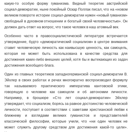
какую-то особую форму гуманизма. Видный теоретик австрийской
социал-демократии, ныне покойный Оскар Поллак писал, что на «новом
великом повороте истории социал-демократии нужен «новый гуманизм»
свободный в духовном отношении и богатый своей человечностью». Он
должен дать ответ на вопрос, что такое человек в наш атомный век.
Особенно часто в правосоциалистической литературе встречается
утверждение, будто «демократический социализм» в центре внимания
ставит человеческую личность как наивысшую ценность, как самоцель,
которая не может быть использована в качестве средства для
достижения каких-либо внешних целей, хотя бы и вытекающих из задач
достижения всеобщего блага.
Один из главных теоретиков западногерманской социал-демократии В.
Эйхлер в своих работах и речах многократно воспроизводил формулу
так называемого практического императива кантовской этики,
говорящую о человеке как самоцели и об автономии личности.
Например, в брошюре «Сто лет социал-демократии» Эйхлер
утверждает, что социализм, борясь за равное достоинство человеческой
личности, поступает в соответствии с заветами христианской любви к
ближнему и взглядами великих гуманистов и представителей
классической философии, которые учили, что «ни один человек не
может служить другому средством для достижения какой-то цели».