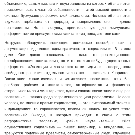
объяснению, самым важным и неустранимым из которых объявляется
приверженность к частной собственности — этой высшей ценности в
системе буржуазно-реформистской аксиологии. Человек объявляется
«духовно горбатым» от природы, а выпрямление его — делом
невозможным. Но в ловушку, приготовленную для коммунизма
реформистскими прислужниками капитализма, попадают они сами.
Нетрудно обнаружить вопиющие логические несообразности в
аргументации идеологов «демократического социализма». В самом
деле. Они давно отказались не только от революционного
преобразования капитализма, но и от сколько-нибудь существенных
реформ его. «Эволюция человечества может идти лишь посредством
свободного развития отдельного человека», — заявляет Кноринген.
Воспитание «политическое» и «этическое», воспитание всех без
разбора: рабочих и капиталистов, антифашистов и фашистов,
сторонников мира и милитаристов, одним словом, воспитание и еще раз
воспитание — таково кредо современного социал-реформизма. Но если
человек, по мнению правых социалистов, — это неисправимый эгоист и
индивидуалист, то спрашивается, велики ли шансы на успех этого
воспитания? Выводы, к которым приходят в связи с этим
реформистские теоретики, крайне неутешительны: «Для
осуществления социализма — пишет, например, Р. Киндерман, —
требуются подлинные идеалисты, самоотверженные люди, служащие