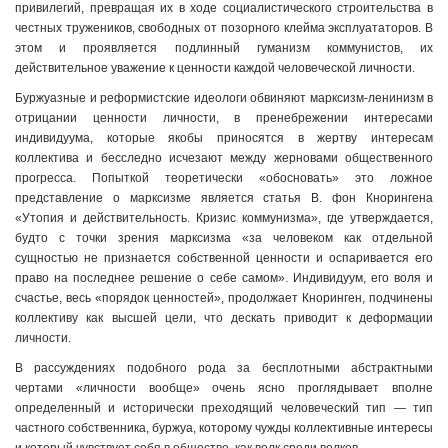
привилегий, превращая их в ходе социалистического строительства в
честных тружеников, свободных от позорного клейма эксплуататоров. В
этом и проявляется подлинный гуманизм коммунистов, их
действительное уважение к ценности каждой человеческой личности.
Буржуазные и реформистские идеологи обвиняют марксизм-ленинизм в
отрицании ценности личности, в пренебрежении интересами
индивидуума, которые якобы приносятся в жертву интересам
коллектива и бесследно исчезают между жерновами общественного
прогресса. Попыткой теоретически «обосновать» это ложное
представление о марксизме является статья В. фон Кнорингена
«Утопия и действительность. Кризис коммунизма», где утверждается,
будто с точки зрения марксизма «за человеком как отдельной
сущностью не признается собственной ценности и оспаривается его
право на последнее решение о себе самом». Индивидуум, его воля и
счастье, весь «порядок ценностей», продолжает Кноринген, подчинены
коллективу как высшей цели, что дескать приводит к деформации
личности.
В рассуждениях подобного рода за бесплотными абстрактными
чертами «личности вообще» очень ясно проглядывает вполне
определенный и исторически преходящий человеческий тип — тип
частного собственника, буржуа, которому чужды коллективные интересы