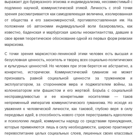
выражает дух буржуазного эгоизма и индивидуализма, несовместимый с
подлинно научной, коммунистической этикой. Личность с этой точки
зрения рассматривается как самодовлеющая величина, изолированная
от общества и его закономерностей, противопоставленная им. На
положении об автономии индивидуальной воли базировались, как
известно, баденская и марбургская школы неокантиантства, давшие в
свое время теоретическое обоснование одной из первых форм ревизии
марксизма.
С точки зрения марксистско-ленинской этики человек есть высшая и
безусловная ценность, носитель и творец всех социально-политических
и культурных ценностей. Но человек при этом берется не абстрактно, а
конкретно, исторически. Коммунистический гуманизм не может
признавать равной социальной ценности за тружеником и
эксплуататором, за сторонником мира и поджигателем войны, за
колонизатором или фашистом и его жертвой. Борьба с социальной
несправедливостью и ее конкретными носителями — таков
непременный императив коммунистического гуманизма. Но исходя из
уважения к человеческой личности, как таковой, глубоко веря в силу
передовых идей, в способность нового строя перестраивать идеологию
и психологию людей, коммунисты наряду со средствами принуждения,
которые применяются лишь в силу необходимости, широко практикуют
перевоспитание целых социальных слоев, лишенных своих классовых