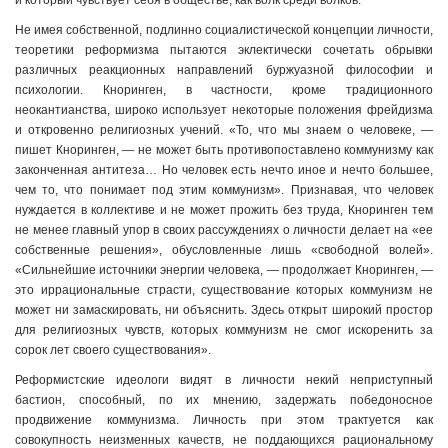
и который чувствует себя в обществе, как волк среди волков.
Не имея собственной, подлинно социалистической концепции личности,
теоретики реформизма пытаются эклектически сочетать обрывки
различных реакционных направлений буржуазной философии и
психологии. Кноринген, в частности, кроме традиционного
неокантианства, широко использует некоторые положения фрейдизма
и откровенно религиозных учений. «То, что мы знаем о человеке, —
пишет Кноринген, — не может быть противопоставлено коммунизму как
законченная антитеза… Но человек есть нечто иное и нечто большее,
чем то, что понимает под этим коммунизм». Признавая, что человек
нуждается в коллективе и не может прожить без труда, Кноринген тем
не менее главный упор в своих рассуждениях о личности делает на «ее
собственные решения», обусловленные лишь «свободной волей».
«Сильнейшие источники энергии человека, — продолжает Кноринген, —
это иррациональные страсти, существование которых коммунизм не
может ни замаскировать, ни объяснить. Здесь открыт широкий простор
для религиозных чувств, которых коммунизм не смог искоренить за
сорок лет своего существования».
Реформистские идеологи видят в личности некий неприступный
бастион, способный, по их мнению, задержать победоносное
продвижение коммунизма. Личность при этом трактуется как
совокупность неизменных качеств, не поддающихся рациональному