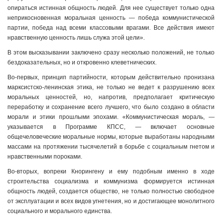
опираться истинная общность людей. Для нее существует только одна
неприкосновенная моральная ценность — победа коммунистической
партии, победа над всеми классовыми врагами. Все действия имеют
нравственную ценность лишь служа этой цели».
В этом высказывании заключено сразу несколько положений, не только
бездоказательных, но и откровенно клеветнических.
Во-первых, принцип партийности, которым действительно пронизана
марксистско-ленинская этика, не только не ведет к разрушению всех
моральных ценностей, но, напротив, предполагает критическую
переработку и сохранение всего лучшего, что было создано в области
морали и этики прошлыми эпохами. «Коммунистическая мораль, —
указывается в Программе КПСС, — включает основные
общечеловеческие моральные нормы, которые выработаны народными
массами на протяжении тысячелетий в борьбе с социальным гнетом и
нравственными пороками.
Во-вторых, вопреки Кнорингену и ему подобным именно в ходе
строительства социализма и коммунизма формируется истинная
общность людей, создается общество, не только полностью свободное
от эксплуатации и всех видов угнетения, но и достигающее монолитного
социального и морального единства.