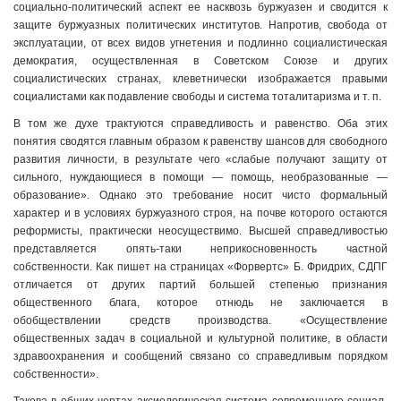
социально-политический аспект ее насквозь буржуазен и сводится к
защите буржуазных политических институтов. Напротив, свобода от
эксплуатации, от всех видов угнетения и подлинно социалистическая
демократия, осуществленная в Советском Союзе и других
социалистических странах, клеветнически изображается правыми
социалистами как подавление свободы и система тоталитаризма и т. п.
В том же духе трактуются справедливость и равенство. Оба этих
понятия сводятся главным образом к равенству шансов для свободного
развития личности, в результате чего «слабые получают защиту от
сильного, нуждающиеся в помощи — помощь, необразованные —
образование». Однако это требование носит чисто формальный
характер и в условиях буржуазного строя, на почве которого остаются
реформисты, практически неосуществимо. Высшей справедливостью
представляется опять-таки неприкосновенность частной
собственности. Как пишет на страницах «Форвертс» Б. Фридрих, СДПГ
отличается от других партий большей степенью признания
общественного блага, которое отнюдь не заключается в
обобществлении средств производства. «Осуществление
общественных задач в социальной и культурной политике, в области
здравоохранения и сообщений связано со справедливым порядком
собственности».