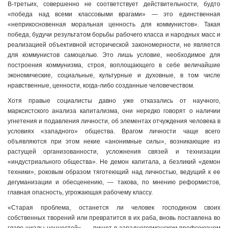
В-третьих, совершенно не соответствует действительности, будто
«победа над всеми классовыми врагами» — это единственная
«неприкосновенная моральная ценность для коммунистов». Такая
победа, будучи результатом борьбы рабочего класса и народных масс и
реализацией объективной исторической закономерности, не является
для коммунистов самоцелью. Это лишь условие, необходимое для
построения коммунизма, строя, воплощающего в себе величайшие
экономические, социальные, культурные и духовные, в том числе
нравственные, ценности, когда-либо созданные человечеством.
Хотя правые социалисты давно уже отказались от научного,
марксистского анализа капитализма, они нередко говорят о наличии
угнетения и подавления личности, об элементах отчуждения человека в
условиях «западного» общества. Врагом личности чаще всего
объявляются при этом некие «анонимные силы», возникающие из
растущей организованности, усложнения связей и технизации
«индустриального общества». Не демон капитала, а безликий «демон
техники», роковым образом тяготеющий над личностью, ведущий к ее
дегуманизации и обесценению, — такова, по мнению реформистов,
главная опасность, угрожающая рабочему классу.
«Старая проблема, останется ли человек господином своих
собственных творений или превратится в их раба, вновь поставлена во