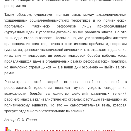
Такова в общих чертах аксиологическая система современного социал-
реформизма.
Таким образом, существует прямая связь между аксиологическими
ухищрениями социал-реформистских теоретиков и их политической
программой. Фактически реформизм лишь приспосабливает
буржуазные идеи к условиям духовной жизни рабочего класса. Но это
лишь одна сторона вопроса. Несомненно, что усиливающийся интерес
правосоциалистских теоретиков к эстетическим проблемам, вопросам
гуманизма, ценности человеческой личности и т. п. отражает и давление
иных сил — классовых интересов, классовой борьбы рабочих масс,
проявляющихся даже в ограниченных рамках реформистской практики,
но неуклонно стремящихся — а в наши дни особенно — выйти за эти
рамки.
Рассмотрение этой второй стороны новейших явлений в
реформистской идеологии позволит лучше увидеть сегодняшние
возможности борьбы за единство действий различных течений
рабочего класса в капиталистических странах, растущую тенденцию к их
политическому единству. Но это — самостоятельная тема, которая
требует отдельного обстоятельного выяснения.
Автор: С. И. Попов
Дополнительные материалы по теме