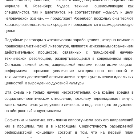
главе шкалы ценностей», — пишет в западногерманском профсоюзном
журнале Л. Розенберг. Чудеса техники, ошеломляющие как
специалистов, так и дилетантов, не соответствуют «смыслу и цели
человеческой жизни», — продолжает Розенберг, поскольку они теряют
характер вспомогательных средств и превращаются в «самодовлеющую
цель».
Подобные разговоры о «техническом порабощении», которых немало в
правосоциалистической литературе, являются искаженным отражением
действительных процессов, связанных с грандиозной научно-
технической революцией, развертывающейся в современном мире.
Согласно ложной схеме, защищаемой многими теоретиками социал-
реформизма, огромное увеличение материальных ценностей и
технических достижений автоматически ведет к уменьшению идеальных
ценностей, к вырождению духовной культуры.
Эта схема не только научно несостоятельна, она крайне вредна в
социально-политическом отношении, поскольку перекладывает вину с
капитализма, эксплуатирующего личность и подавляющего ее духовно,
на абстрактный индустриализм.
Софистика и эклектика есть логика оппортунизма всех его направлений
как в прошлом, так и в настоящем. Софистичность разбираемой
реформистской концепции состоит в том, что на первый план