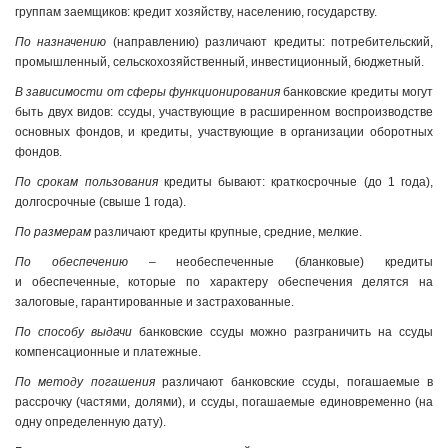
группам заемщиков: кредит хозяйству, населению, государству.
По назначению
(направлению) различают кредиты: потребительский,
промышленный, сельскохозяйственный, инвестиционный, бюджетный.
В зависимости от сферы функционирования
банковские кредиты могут
быть двух видов: ссуды, участвующие в расширенном воспроизводстве
основных фондов, и кредиты, участвующие в организации оборотных
фондов.
По срокам пользования
кредиты бывают: краткосрочные (до 1 года),
долгосрочные (свыше 1 года).
По размерам
различают кредиты крупные, средние, мелкие.
По обеспечению
– необеспеченные (бланковые) кредиты
и обеспеченные, которые по характеру обеспечения делятся на
залоговые, гарантированные и застрахованные.
По способу выдачи
банковские ссуды можно разграничить на ссуды
компенсационные и платежные.
По методу погашения
различают банковские ссуды, погашаемые в
рассрочку (частями, долями), и ссуды, погашаемые единовременно (на
одну определенную дату).