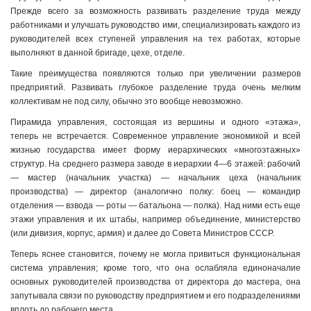
Прежде всего за возможность развивать разделение труда между
работниками и улучшать руководство ими, специализировать каждого из
руководителей всех ступеней управления на тех работах, которые
выполняют в данной бригаде, цехе, отделе.
Такие преимущества появляются только при увеличении размеров
предприятий. Развивать глубокое разделение труда очень мелким
коллективам не под силу, обычно это вообще невозможно.
Пирамида управления, состоящая из вершины и одного «этажа»,
теперь не встречается. Современное управление экономикой и всей
жизнью государства имеет форму иерархических «многоэтажных»
структур. На среднего размера заводе в иерархии 4—6 этажей: рабочий
— мастер (начальник участка) — начальник цеха (начальник
производства) — директор (аналогично полку: боец — командир
отделения — взвода — роты — батальона — полка). Над ними есть еще
этажи управления и их штабы, например объединение, министерство
(или дивизия, корпус, армия) и далее до Совета Министров СССР.
Теперь яснее становится, почему не могла привиться функциональная
система управления; кроме того, что она ослабляла единоначалие
основных руководителей производства от директора до мастера, она
запутывала связи по руководству предприятием и его подразделениями
вплоть до рабочего места.