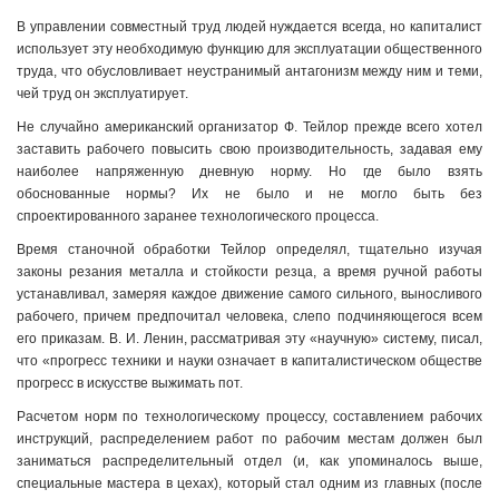
В управлении совместный труд людей нуждается всегда, но капиталист
использует эту необходимую функцию для эксплуатации общественного
труда, что обусловливает неустранимый антагонизм между ним и теми,
чей труд он эксплуатирует.
Не случайно американский организатор Ф. Тейлор прежде всего хотел
заставить рабочего повысить свою производительность, задавая ему
наиболее напряженную дневную норму. Но где было взять
обоснованные нормы? Их не было и не могло быть без
спроектированного заранее технологического процесса.
Время станочной обработки Тейлор определял, тщательно изучая
законы резания металла и стойкости резца, а время ручной работы
устанавливал, замеряя каждое движение самого сильного, выносливого
рабочего, причем предпочитал человека, слепо подчиняющегося всем
его приказам. В. И. Ленин, рассматривая эту «научную» систему, писал,
что «прогресс техники и науки означает в капиталистическом обществе
прогресс в искусстве выжимать пот.
Расчетом норм по технологическому процессу, составлением рабочих
инструкций, распределением работ по рабочим местам должен был
заниматься распределительный отдел (и, как упоминалось выше,
специальные мастера в цехах), который стал одним из главных (после