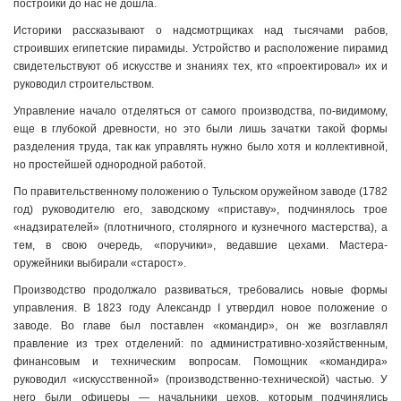
постройки до нас не дошла.
Историки рассказывают о надсмотрщиках над тысячами рабов,
строивших египетские пирамиды. Устройство и расположение пирамид
свидетельствуют об искусстве и знаниях тех, кто «проектировал» их и
руководил строительством.
Управление начало отделяться от самого производства, по-видимому,
еще в глубокой древности, но это были лишь зачатки такой формы
разделения труда, так как управлять нужно было хотя и коллективной,
но простейшей однородной работой.
По правительственному положению о Тульском оружейном заводе (1782
год) руководителю его, заводскому «приставу», подчинялось трое
«надзирателей» (плотничного, столярного и кузнечного мастерства), а
тем, в свою очередь, «поручики», ведавшие цехами. Мастера-
оружейники выбирали «старост».
Производство продолжало развиваться, требовались новые формы
управления. В 1823 году Александр I утвердил новое положение о
заводе. Во главе был поставлен «командир», он же возглавлял
правление из трех отделений: по административно-хозяйственным,
финансовым и техническим вопросам. Помощник «командира»
руководил «искусственной» (производственно-технической) частью. У
него были офицеры — начальники цехов, которым подчинялись