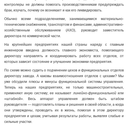
контролеры не должны помогать производственникам предупреждать
брак, изучать, почему он возникает и как его ликвидировать.
Обычно всеми подразделениями, занимающимися материально-
техническим снабжением, транспортом и финансами, административно-
хозяйственным обслуживанием (АХО), руководит заместитель
директора по коммерческой части.
На крупнейших предприятиях нашей страны наряду с главным
инженером введена должность главного экономиста, помогающего
директору направлять и координировать работу всех отделов, от
которых зависит состояние и улучшение экономики предприятия.
По схеме можно судить о подчинении цехов и функциональных отделов
директору завода. А каковы взаимоотношения отделов с цехами? Мы
уже обсудили плюсы и минусы функциональной системы управления.
Теперь на наших предприятиях, не только машиностроительных,
применяют иную систему; ее называют
линейно-функциональной
или
«штабной». Весь аппарат управления должен быть штабом
руководителя — подготовлять планы и решения в своей области, а когда
они утверждены, проводить их в жизнь, помогая в этом директору
предприятия и цехам, учитывая результаты работы, выявляя слабые и
сильные участки.