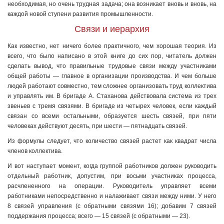
необходимая, но очень трудная задача; она возникает вновь и вновь, на
каждой новой ступени развития промышленности.
Связи и иерархия
Как известно, нет ничего более практичного, чем хорошая теория. Из
всего, что было написано в этой книге до сих пор, читатель должен
сделать вывод, что правильные трудовые связи между участниками
общей работы — главное в организации производства. И чем больше
людей работают совместно, тем сложнее организовать труд коллектива
и управлять им. В бригаде А. Стаханова действовала система из трех
звеньев с тремя связями. В бригаде из четырех человек, если каждый
связан со всеми остальными, образуется шесть связей, при пяти
человеках действуют десять, при шести — пятнадцать связей.
Из формулы следует, что количество связей растет как квадрат числа
членов коллектива.
И вот наступает момент, когда группой работников должен руководить
отдельный работник, допустим, при восьми участниках процесса,
расчлененного на операции. Руководитель управляет всеми
работниками непосредственно и налаживает связи между ними. У него
8 связей управления (с обратными связями 16); добавим 7 связей
поддержания процесса; всего — 15 связей (с обратными — 23).