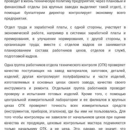
проводит в жизнь техническую политику предприятия; через плановый и
финансовый отделы (на крупных заводах выделяют такой отдел), с
помощью бухгалтерии директор контролирует экономику всего
предприятия.
Отдел труда и заработной платы, с одной стороны, участвует в
экономической работе, например в системах заработной платы и
премирования, в улучшении нормирования, с другой стороны, в
организации труда; вместе с отделом кадров он занимается
планированием состава работников цехов, отделов и служб,
подготовкой кадров.
Одна группа работников отдела технического контроля (ОТК) проверяет
качество поступающих на завод материалов, заготовок, деталей,
изделий; другая контролирует полуфабрикаты и части изделий,
изготовляемых в основных цехах своего завода, качество своего
инструмента и ремонта. Отдельная группа работников проводит
проверку и испытания готовых изделий. Кроме того, с помощью
центральной измерительной лаборатории и ее филиалов в крупных
цехах ОТК проверяет точность всех измерительных средств
(инструментов, приборов, эталонов), где бы ими ни пользовались. Для
того чтобы контролеры не зависели от начальников цехов при оценке
качества их продукции, цеховые контрольные мастера подчиняются
только начальнику ОТК, а не цеха. Это, однако, не значит, что