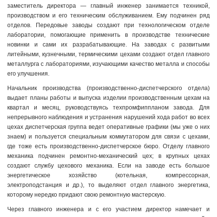
заместитель директора — главный инженер занимается техникой,
производством и его техническим обслуживанием. Ему подчинен ряд
отделов. Передовые заводы создают при технологическом отделе
лаборатории, помогающие применить в производстве технические
новинки и сами их разрабатывающие. На заводах с развитыми
литейными, кузнечными, термическими цехами создают отдел главного
металлурга с лабораториями, изучающими качество металла и способы
его улучшения.
Начальник производства (производственно-диспетчерского отдела)
выдает планы работы и выпуска изделии производственным цехам на
квартал и месяц, руководствуясь техпромфиппланом завода. Для
непрерывного наблюдения и устранения нарушений хода работ во всех
цехах диспетчерская группа ведет оперативные графики (мы уже о них
знаем) и пользуется специальным коммутатором для связи с цехами,
где тоже есть производственно-диспетчерское бюро. Отделу главного
механика подчинен ремонтно-механический цех; в крупных цехах
создают службу цехового механика. Если на заводе есть большое
энергетическое хозяйство (котельная, компрессорная,
электроподстанция и др.), то выделяют отдел главного энергетика,
которому нередко придают свою ремонтную мастерскую.
Через главного инженера и с его участием директор намечает и