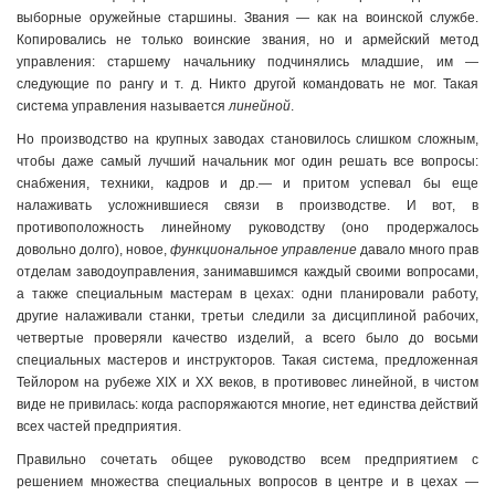
выборные оружейные старшины. Звания — как на воинской службе.
Копировались не только воинские звания, но и армейский метод
управления: старшему начальнику подчинялись младшие, им —
следующие по рангу и т. д. Никто другой командовать не мог. Такая
система управления называется
линейной
.
Но производство на крупных заводах становилось слишком сложным,
чтобы даже самый лучший начальник мог один решать все вопросы:
снабжения, техники, кадров и др.— и притом успевал бы еще
налаживать усложнившиеся связи в производстве. И вот, в
противоположность линейному руководству (оно продержалось
довольно долго), новое,
функциональное управление
давало много прав
отделам заводоуправления, занимавшимся каждый своими вопросами,
а также специальным мастерам в цехах: одни планировали работу,
другие налаживали станки, третьи следили за дисциплиной рабочих,
четвертые проверяли качество изделий, а всего было до восьми
специальных мастеров и инструкторов. Такая система, предложенная
Тейлором на рубеже XIX и XX веков, в противовес линейной, в чистом
виде не привилась: когда распоряжаются многие, нет единства действий
всех частей предприятия.
Правильно сочетать общее руководство всем предприятием с
решением множества специальных вопросов в центре и в цехах —