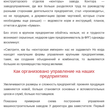
конструкторского отделов «конторы» завода. Контора —
заводоуправление, где все больше разделялся труд по руководству
разными сторонами деятельности предприятия, стал «производить»,
но не продукцию, а документацию (кроме чертежей, которые стали
необходимы еще раньше) — ведомости норм и инструкций, планов,
отчетов и другие «бумаги».
Без этого в крупном предприятии обойтись нельзя, но и трудности
возникают серьезные; недаром один предприниматель (в ФРГ) однажды
воскликнул:
«Смотрите, как бы «конторская империя» нас не задавила!» Но когда
находят наилучшие формы управления крупными предприятиями,
такие, как создание объединений и комбинатов, то выявляются
большие их преимущества перед мелкими.
Как организовано управление на наших
предприятиях
Увеличиваются размеры и сложность предприятий: прежняя продукция
заменяется новой, больше становится основных и вспомогательных
цехов и служб, больше поставщиков.
Показана примерная схема построения управления
машиностроительным заводом. У директора два заместителя. Первый