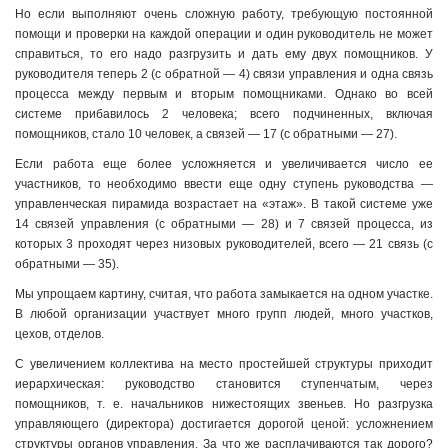
Но если выполняют очень сложную работу, требующую постоянной
помощи и проверки на каждой операции и один руководитель не может
справиться, то его надо разгрузить и дать ему двух помощников. У
руководителя теперь 2 (с обратной — 4) связи управления и одна связь
процесса между первым и вторым помощниками. Однако во всей
системе прибавилось 2 человека; всего подчиненных, включая
помощников, стало 10 человек, а связей — 17 (с обратными — 27).
Если работа еще более усложняется и увеличивается число ее
участников, то необходимо ввести еще одну ступень руководства —
управленческая пирамида возрастает на «этаж». В такой системе уже
14 связей управления (с обратными — 28) и 7 связей процесса, из
которых 3 проходят через низовых руководителей, всего — 21 связь (с
обратными — 35).
Мы упрощаем картину, считая, что работа замыкается на одном участке.
В любой организации участвует много групп людей, много участков,
цехов, отделов.
С увеличением коллектива на место простейшей структуры приходит
иерархическая: руководство становится ступенчатым, через
помощников, т. е. начальников нижестоящих звеньев. Но разгрузка
управляющего (директора) достигается дорогой ценой: усложнением
структуры органов управления. За что же расплачиваются так дорого?