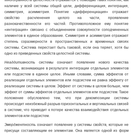
Многогранность целостности отражается с помощью таких понятий, как
наличие у всей системы общей цели, дифференциация, интеграция,
симметрия, асимметрия. Понятие «дифференциация» отражает
свойство расчленения целого на части, проявление
разнокачественности его частей. Противоположное ему понятие
«интеграция» связано с объединением совокупности соподчиненных
элементов в единое образование. Симметрия и асимметрия отражают
степень соразмерности в пространственных и временных связях
системы. Система перестает быть таковой, если она теряет, хотя бы
одно из приведенных свойств целостной системы.
Неаддитивность
системы означает появление нового качества
системы, возникающее в результате интеграции отдельных элементов
или подсистем в единое целое. Иными словами, сумма эффектов от
реализации отдельных элементов или подсистем не равна эффекту от
реализации системы в целом. Эффект от системы в целом больше, чем
эффект от суммы эффектов отдельных элементов или подсистем. Такое
положение обусловлено тем, что при декомпозиции системы
происходит неизбежный разрыв горизонтальных и вертикальных связей
в системе, что приводит к потере качества взаимодействия отдельных
элементов или подсистем.
Эмерджентность
означает появление у системы свойств, которые не
присущи составляющим ее элементам. Она является одной из форм