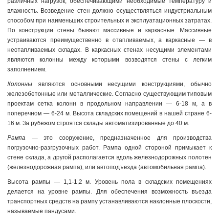
различных нагрузок, обеспечивающими необходимые температуру и
влажность. Возведение стен должно осуществляться индустриальным
способом при наименьших строительных и эксплуатационных затратах.
По конструкции стены бывают массивные и каркасные. Массивные
устраиваются преимущественно в отапливаемых, а каркасные — в
неотапливаемых складах. В каркасных стенах несущими элементами
являются колонны между которыми возводятся стены с легким
заполнением.
Колонны
являются основными несущими конструкциями, обычно
железобетонные или металлические. Согласно существующим типовым
проектам сетка колонн в продольном направлении — 6-18 м, а в
поперечном — 6-24 м. Высота складских помещений в нашей стране 6-
16 м. За рубежом строятся склады автоматизированные до 40 м.
Рампа
— это сооружение, предназначенное для производства
погрузочно-разгрузочных работ. Рампа одной стороной примыкает к
стене склада, а другой располагается вдоль железнодорожных полотен
(железнодорожная рампа), или автоподъезда (автомобильная рампа).
Высота рампы — 1,1-1,2 м. Уровень пола в складских помещениях
делается на уровне рампы. Для обеспечения возможность въезда
транспортных средств на рампу устанавливаются наклонные плоскости,
называемые пандусами.