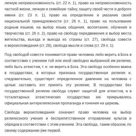
личную неприкосновенность (ст. 22 п. 1), право на неприкосновенность
частной жизни, личную и семейную тайну, защиту своей чести и доброго
имени (ст. 23 п. 1), право на определение и указание своей
национальной принадлежности (ст. 26 п. 1), право на пользование
родным языком, на выбор языка общения, воспитания, обучения и
творчества (ст. 26 п. 2), право на свободу передвижения и выбор места
жительства, въезда и выезда из страны (ст. 27), свобода совести
и вероисповедания (ст. 28), свобода мысли и слова (ст. 29 п. 1).
Под свободой совести понимается право человека либо верить в Бога в
соответствии с учением той или иной свободно выбранной им религии,
либо быть атеистом, т. е. не верить в Бога. Эта свобода особенно важна
в государствах, в которых признана государственная религия и,
следовательно, существует определенное давление на человека с
целью заставить его принять эту религию. В государствах без
государственной религии свобода служит защитой для атеистов, а в
тоталитарных атеистических государствах ею прикрывались
официальная антирелигиозная пропаганда и гонения на церковь.
Свобода вероисповедания означает право человека на выбор
религиозного учения и беспрепятственное отправление культов и
обрядов в соответствии с этим учением. Эта свобода, таким образом, по
своему содержанию ýже первой.