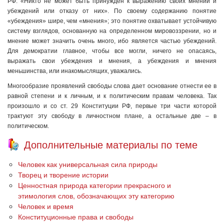
РФ: «Никто не может быть принужден к выражению своих мнений и
убеждений или отказу от них». По своему содержанию понятие
«убеждения» шире, чем «мнения»; это понятие охватывает устойчивую
систему взглядов, основанную на определенном мировоззрении, но и
мнение может значить очень много, ибо является частью убеждений.
Для демократии главное, чтобы все могли, ничего не опасаясь,
выражать свои убеждения и мнения, а убеждения и мнения
меньшинства, или инакомыслящих, уважались.
Многообразие проявлений свободы слова дает основание отнести ее в
равной степени и к личным, и к политическим правам человека. Так
произошло и со ст. 29 Конституции РФ, первые три части которой
трактуют эту свободу в личностном плане, а остальные две – в
политическом.
Дополнительные материалы по теме
Человек как универсальная сила природы
Творец и творение истории
Ценностная природа категории прекрасного и
этимология слов, обозначающих эту категорию
Человек и время
Конституционные права и свободы