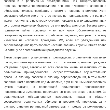
совести и о религиозных объединениях». Так, конкретизированы
гарантии свободы вероисповедания, для чего, в частности, запрещено
обязывать человека сообщать о своем отношении к религии. Хотя
верующие обычно этого не стесняются, но принадлежность к религии
может послужить в некоторых случаях поводом для их дискриминации
со стороны отдельных бюрократов или грубых атеистов. Весьма важно
признание тайны исповеди – ни при каких обстоятельствах от
священнослужителя нельзя потребовать сведений, которые стали ему
известны на исповеди. Гражданин РФ, если его убеждениям или
вероисповеданию противоречит несение военной службы, имеет право
на замену ее альтернативной гражданской службой.
Закон запрещает установление преимуществ, ограничений или иных
форм дискриминации в зависимости от отношения к религии. Граждане
РФ равны перед законом во всех областях жизни независимо от их
религиозной принадлежности. Воспрепятствование осуществлению
права на свободу совести и свободу вероисповедания, в том числе
сопряженном с насилием над личностью, с умышленным оскорблением
чувств граждан, с пропагандой религиозного превосходства,
повреждением имущества, преследуется в соответствии с законом. За
религиозными объединениями закреплены права в области
совершения религиозных обрядов и церемоний, производства и
распространения религиозной литературы и предметов религиозного