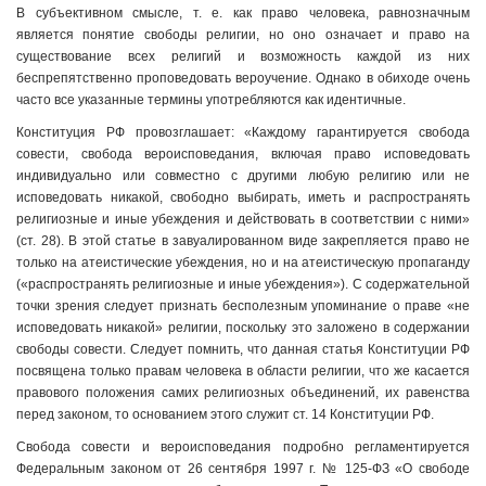
В субъективном смысле, т. е. как право человека, равнозначным
является понятие свободы религии, но оно означает и право на
существование всех религий и возможность каждой из них
беспрепятственно проповедовать вероучение. Однако в обиходе очень
часто все указанные термины употребляются как идентичные.
Конституция РФ провозглашает: «Каждому гарантируется свобода
совести, свобода вероисповедания, включая право исповедовать
индивидуально или совместно с другими любую религию или не
исповедовать никакой, свободно выбирать, иметь и распространять
религиозные и иные убеждения и действовать в соответствии с ними»
(ст. 28). В этой статье в завуалированном виде закрепляется право не
только на атеистические убеждения, но и на атеистическую пропаганду
(«распространять религиозные и иные убеждения»). С содержательной
точки зрения следует признать бесполезным упоминание о праве «не
исповедовать никакой» религии, поскольку это заложено в содержании
свободы совести. Следует помнить, что данная статья Конституции РФ
посвящена только правам человека в области религии, что же касается
правового положения самих религиозных объединений, их равенства
перед законом, то основанием этого служит ст. 14 Конституции РФ.
Свобода совести и вероисповедания подробно регламентируется
Федеральным законом от 26 сентября 1997 г. № 125-ФЗ «О свободе