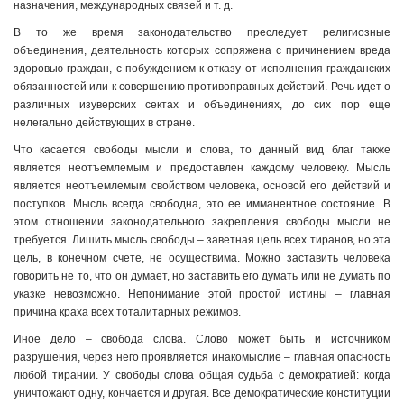
назначения, международных связей и т. д.
В то же время законодательство преследует религиозные
объединения, деятельность которых сопряжена с причинением вреда
здоровью граждан, с побуждением к отказу от исполнения гражданских
обязанностей или к совершению противоправных действий. Речь идет о
различных изуверских сектах и объединениях, до сих пор еще
нелегально действующих в стране.
Что касается свободы мысли и слова, то данный вид благ также
является неотъемлемым и предоставлен каждому человеку. Мысль
является неотъемлемым свойством человека, основой его действий и
поступков. Мысль всегда свободна, это ее имманентное состояние. В
этом отношении законодательного закрепления свободы мысли не
требуется. Лишить мысль свободы – заветная цель всех тиранов, но эта
цель, в конечном счете, не осуществима. Можно заставить человека
говорить не то, что он думает, но заставить его думать или не думать по
указке невозможно. Непонимание этой простой истины – главная
причина краха всех тоталитарных режимов.
Иное дело – свобода слова. Слово может быть и источником
разрушения, через него проявляется инакомыслие – главная опасность
любой тирании. У свободы слова общая судьба с демократией: когда
уничтожают одну, кончается и другая. Все демократические конституции