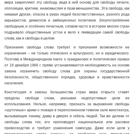
мира закрепляют эту свободу, видя в ней основу для свободы печати,
оппозиции, критики, инакомыслия и прав меньшинства. Эта свобода, как
никакая другая, опасна в руках людей безответственных, разного рода
карьеристов, демагогов и амбициозных политиков. Злоупотребление
свободным, и особенно печатным, словом часто в истории многих стран
подрывало общественные устои и вело к ликвидации самой свободы
слова, как и свободы в целом.
Признание свободы слова требует и признания возможности ее
ограничения – не только этического и культурного, но и юридического.
Поэтому в Международном пакте о гражданских и политических правах
от 16 декабря 1966 г. прямо устанавливается необходимость на основе
закона ограничить свободу слова для охраны государственной
безопасности, общественного порядка, здоровья и нравственности
населения.
Конституция и законы большинства стран мира открыто ставят
пределы свободе слова, указывая недопустимые цели ее
использования. Нельзя, например, признать за выражение свободы
«шуточные» крики о пожаре в переполненном темном зале кинотеатра,
вызывающие панику, давку в дверях и гибель людей. Так же далеки от
свободы слова тех, кто проповедует национальное или расовое
превосходство и требует узаконения самосуда. Даже если цели у