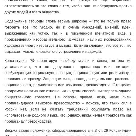
произнесенного слова законны, то требуется еще моральная
ответственность за это слово с тем, чтобы оно не обернулось против
других людей и всего общества.
Содержание свободы слова весьма широкое – это не только право
говорить все что угодно, но и сумма убеждений, мнений, идей,
выраженных как устно, так и в письменном (печатном) виде, в
произведениях изобразительного искусства, научных исследованиях,
художественной литературе и музыке. Другими словами, это все то, что
выражает мысль человека, его устремления и надежды.
Конституция РФ гарантирует свободу мысли и слова, но она же
устанавливает, что не допускаются пропаганда или агитация,
возбуждающие социальную, расовую, национальную или религиозную
ненависть и вражду. Запрещается пропаганда социального, расового,
национального, религиозного или языкового превосходства. Это целая
программа негативного отношения к идеям, способным взорвать здание
общественного согласия. Не совсем, правда, ясно, какие силы
пропагандируют языковое превосходство – похоже, что таких сил в
России нет, если не считать требований соблюдать право на
использование родного языка, что, однако, никак нельзя трактовать как
пропаганду превосходства.
Весьма важно положение, сформулированное в ч. 3 ст. 29 Конституции