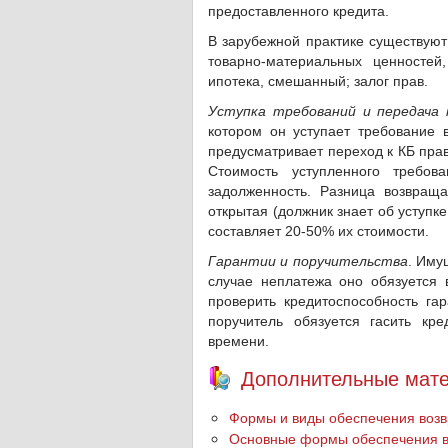
предоставленного кредита.
В зарубежной практике существуют
товарно-материальных ценностей,
ипотека, смешанный; залог прав.
Уступка требований и передача
котором он уступает требова­ние 
предусматривает переход к КБ пра
Стоимость уступленного требов
задолженность. Разница возвраща
открытая (должник знает об уступ­к
составляет 20-50% их стоимости.
Гарантии и поручительства
. Иму
случае неплатежа оно обязуется 
проверить кредитоспособность гар
поручитель обязуется гасить кр
времени.
Дополнительные мате
Формы и виды обеспечения возв
Основные формы обеспечения во