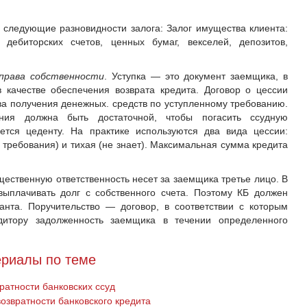
 следующие разновидно­сти залога: Залог имущества клиента:
 дебиторских счетов, ценных бумаг, векселей, депози­тов,
 права собственности
. Ус­тупка — это документ заемщика, в
в качестве обеспечения возврата кредита. Договор о цессии
ва получения денежных. средств по уступленному требованию.
ания должна быть достаточной, чтобы погасить ссудную
ется цеденту. На практике ис­пользуются два вида цессии:
е требования) и тихая (не знает). Максимальная сумма кредита
щественную ответствен­ность несет за заемщика третье лицо. В
выплачивать долг с собственного счета. Поэтому КБ должен
анта. Поручитель­ство — договор, в соответствии с которым
едитору задолженность заемщика в течении определен­ного
риалы по теме
ратности банковских ссуд
звратности банковского кредита