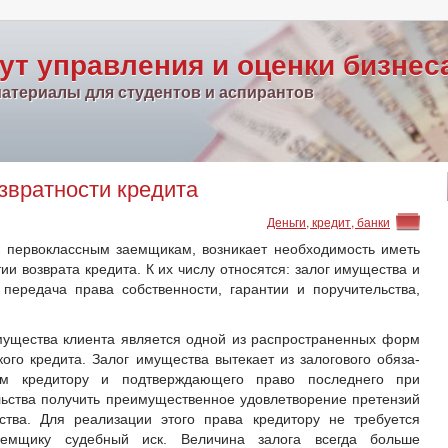
ут управления и оценки бизнес
атериалы для студентов и аспирантов
звратности кредита
Деньги, кредит, банки
 первоклассным заемщи­кам, возникает необходимость иметь
и возврата кредита. К их числу относятся: залог иму­щества и
 передача права соб­ственности, гарантии и поручительства,
имущества клиента является одной из распространенных форм
кого кредита. Залог имущества вытекает из залогового обяза­
ом кредитору и подтверждающего право последнего при
ьства получить преимущественное удовлетворение претензий
ства. Для реализации этого права креди­тору не требуется
емщику судебный иск. Величина залога всегда больше