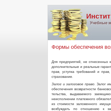
Инстит
Учебные м
Формы обеспечения во
Для предприятий, не отнесенных к
дополнительные и реаль­ные гаранти
прав, уступка требований и прав,
страхование.
Залог и залоговое право
. Залог 
обеспечения возвратности бан­ковс
тельства, выдаваемого заемщик
неисполнении платежного обязател
из стоимо­сти заложенного имуще
возбуждать по отношению к за