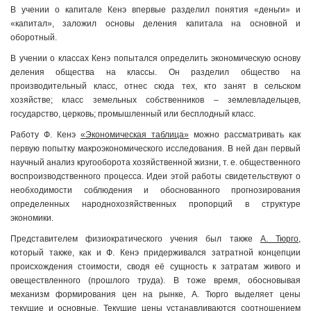
В учении о капитале Кенэ впервые разделил понятия «деньги» и
«капитал», заложил основы деления капитала на основной и
оборотный.
В учении о классах Кенэ попытался определить экономическую основу
деления общества на классы. Он разделил общество на
производительный класс, отнес сюда тех, кто занят в сельском
хозяйстве; класс земельных собственников – землевладельцев,
государство, церковь; промышленный или бесплодный класс.
Работу Ф. Кенэ
«Экономическая таблица»
можно рассматривать как
первую попытку макроэкономического исследования. В ней дан первый
научный анализ кругооборота хозяйственной жизни, т. е. общественного
воспроизводственного процесса. Идеи этой работы свидетельствуют о
необходимости соблюдения и обоснованного прогнозирования
определенных народнохозяйственных пропорций в структуре
экономики.
Представителем физиократического учения был также
А. Тюрго
,
который также, как и Ф. Кенэ придерживался затратной концепции
происхождения стоимости, сводя её сущность к затратам живого и
овеществленного (прошлого труда). В тоже время, обосновывая
механизм формирования цен на рынке, А. Тюрго выделяет цены
текущие и основные.
Текущие цены
устанавливаются соотношением