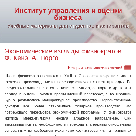
Институт управления и оценки
бизнеса
Учебные материалы для студентов и аспирантов
Экономические взгляды физиократов.
Ф. Кенэ. А. Тюрго
История экономических учений
Школа физиократов возникла в XVIII в. Слово «физиократия» имеет
греческое происхождение и в переводе означает «власть природы». Её
представителями являются Ф. Кенэ, М. Ривьер, А. Тюрго и др. В этот
период в Англии начался промышленный переворот, а во Франции
бурно развивалось мануфактурное производство. Первоисточником
доходов все более становилось товарное производство, что
потребовало пересмотра экономической программы. У физиократов
критика меркантилизма носила аграрное направление. Они
высказывались за необходимость перехода к аграрным отношениям,
основанным на свободном механизме хозяйствования, на принципах