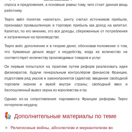
спроса и предложения, а основные равны тому, чего стоит данная вещь
работнику.
Тюрго ввёл понятие «капитал», ренту считал источником прибыли,
признавал промышленную и торговую прибыль как доход на капитал.
Капитал, по его мнению, это все доходы, сбереженные от потребления
и затраченные на производство.
Тюрго внёс дополнение и в теорию денег, обосновав положение о том,
что бумажные деньги ведут к неудобству, когда их количество не
соответствует количеству производимых товаров и услуг.
Он первым попытался на практике путем реформ реализовать идеи
физиократов, будучи генеральным контролёром финансов Франции,
подготовив ряд указов и законопроектов (эдиктов): введение свободной
торговли зерном и мукой внутри страны; свободный ввоз и
беспошлинный вывоз зерна из королевства и пр.
Однако из-за сопротивления парламента Франции реформы Тюрго
потерпели неудачу.
Дополнительные материалы по теме
Религиозные войны, абсолютизм и меркантилизм во