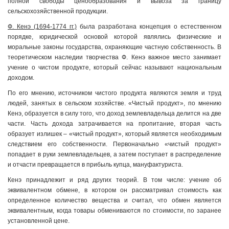
полной свободы ценообразования и вывоза за границу
сельскохозяйственной продукции.
Ф. Кенэ (1694-1774 гг.)
была разработана концепция о естественном
порядке, юридической основой которой являлись физические и
моральные законы государства, охраняющие частную собственность. В
теоретическом наследии творчества Ф. Кенэ важное место занимает
учение о чистом продукте, который сейчас называют национальным
доходом.
По его мнению, источником чистого продукта являются земля и труд
людей, занятых в сельском хозяйстве. «Чистый продукт», по мнению
Кенэ, образуется в силу того, что доход землевладельца делится на две
части. Часть дохода затрачивается на пропитание, вторая часть
образует излишек – «чистый продукт», который является необходимым
следствием его собственности. Первоначально «чистый продукт»
попадает в руки землевладельцев, а затем поступает в распределение
и отчасти превращается в прибыль купца, мануфактуриста.
Кенэ принадлежит и ряд других теорий. В том числе: учение об
эквивалентном обмене, в котором он рассматривал стоимость как
определенное количество вещества и считал, что обмен является
эквивалентным, когда товары обмениваются по стоимости, по заранее
установленной цене.