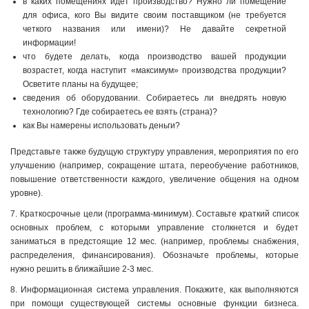
в каких помещениях идет производство? Нужно ли помещение
для офиса, кого Вы видите своим поставщиком (не требуется
четкого названия или имени)? Не давайте секретной
информации!
что будете делать, когда производство вашей продукции
возрастет, когда наступит «максимум» производства продукции?
Осветите планы на будущее;
сведения об оборудовании. Собираетесь ли внедрять новую
технологию? Где собираетесь ее взять (страна)?
как Вы намерены использовать деньги?
Представьте также будущую структуру управления, мероприятия по его
улучшению (например, сокращение штата, переобучение работников,
повышение ответственности каждого, увеличение общения на одном
уровне).
7. Краткосрочные цели (программа-минимум). Составьте краткий список
основных проблем, с которыми управление столкнется и будет
заниматься в предстоящие 12 мес. (например, проблемы снабжения,
распределения, финансирования). Обозначьте проблемы, которые
нужно решить в ближайшие 2-3 мес.
8. Информационная система управления. Покажите, как выполняются
при помощи существующей системы основные функции бизнеса.