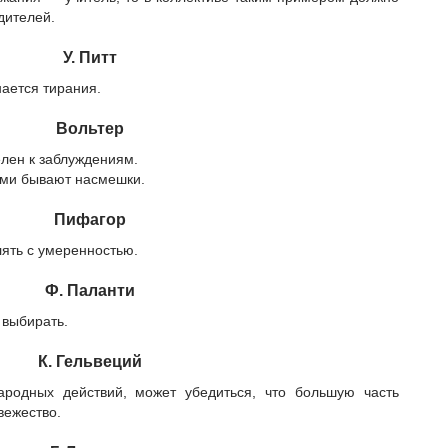
дителей.
У. Питт
нается тирания.
Вольтер
елен к заблуждениям.
ми бывают насмешки.
Пифагор
лять с умеренностью.
Ф. Паланти
 выбирать.
К. Гельвеций
ародных действий, может убедиться, что большую часть
вежество.