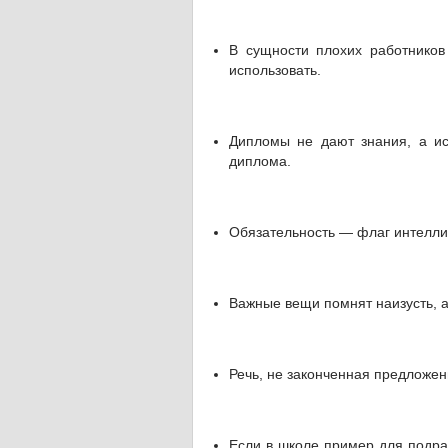
В сущности плохих работников
использовать.
Дипломы не дают знания, а ис
диплома.
Обязательность — флаг интелли
Важные вещи помнят наизусть, 
Речь, не законченная предложен
Если в школе пример для подра