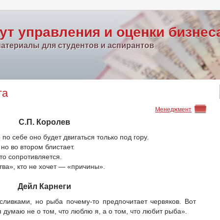
ут управления и оценки бизнес
атериалы для студентов и аспирантов
та
Менеджмент
С.П. Королев
о себе оно будет двигаться только под гору.
но во втором блистает.
то сопротивляется.
тва», кто не хочет — «причины».
Дейл Карнеги
ливками, но рыба почему-то предпочитает червяков. Вот
я думаю не о том, что люблю я, а о том, что любит рыба».