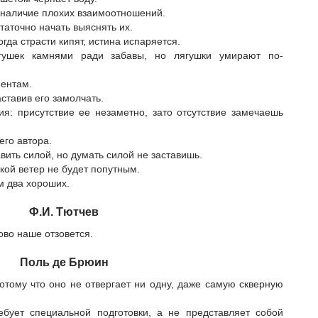
наличие плохих взаимоотношений.
таточно начать выяснять их.
огда страсти кипят, истина испаряется.
гушек камнями ради забавы, но лягушки умирают по-
ментам.
ставив его замолчать.
я: присутствие ее незаметно, зато отсутствие замечаешь
его автора.
вить силой, но думать силой не заставишь.
кой ветер не будет попутным.
м два хороших.
Ф.И. Тютчев
ово наше отзовется.
Поль де Брюин
тому что оно не отвергает ни одну, даже самую скверную
бует специальной подготовки, а не представляет собой