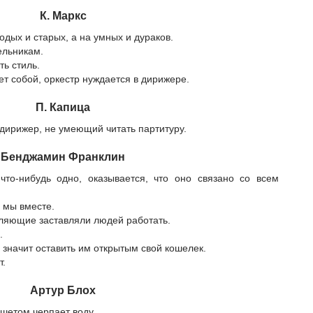
К. Маркс
одых и старых, а на умных и дураков.
ельникам.
ть стиль.
т собой, оркестр нуждается в дирижере.
П. Капица
дирижер, не умеющий читать партитуру.
Бенджамин Франклин
то-нибудь одно, оказывается, что оно связано со всем
е мы вместе.
вляющие заставляли людей работать.
.
значит оставить им открытым свой кошелек.
т.
Артур Блох
решетом черпает воду.