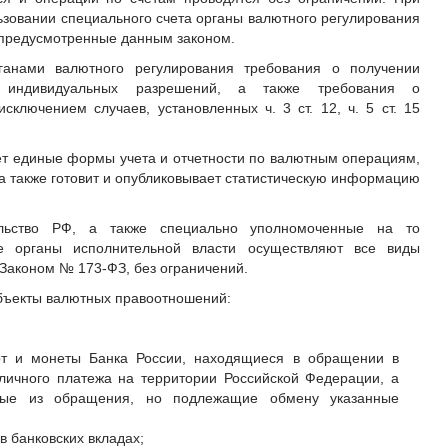
ьзовании специального счета органы валютного регулирования
е предусмотренные данным законом.
ганами валютного регулирования требования о получении
 индивидуальных разрешений, а также требования о
сключением случаев, установленных ч. 3 ст. 12, ч. 5 ст. 15
т единые формы учета и отчетности по валютным операциям,
 а также готовит и опубликовывает статистическую информацию
льство РФ, а также специально уполномоченные на то
 органы исполнительной власти осуществляют все виды
Законом № 173-ФЗ, без ограничений.
ъекты валютных правоотношений:
от и монеты Банка России, находящиеся в обращении в
аличного платежа на территории Российской Федерации, а
тые из обращения, но подлежащие обмену указанные
 в банковских вкладах;