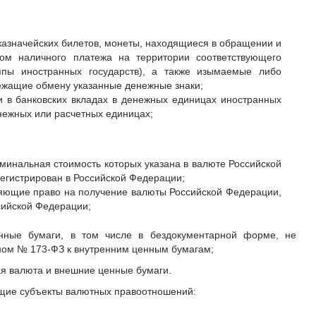
 казначейских билетов, монеты, находящиеся в обращении и
ом наличного платежа на территории соответствующего
уппы иностранных государств), а также изымаемые либо
ежащие обмену указанные денежные знаки;
 и в банковских вкладах в денежных единицах иностранных
нежных или расчетных единицах;
минальная стоимость которых указана в валюте Российской
егистрирован в Российской Федерации;
яющие право на получение валюты Российской Федерации,
сийской Федерации;
нные бумаги, в том числе в бездокументарной форме, не
оном № 173-ФЗ к внутренним ценным бумагам;
ая валюта и внешние ценные бумаги.
щие субъекты валютных правоотношений: