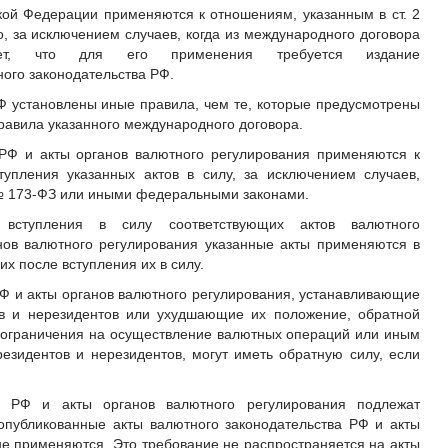
ой Федерации применяются к отношениям, указанным в ст. 2
, за исключением случаев, когда из международного договора
ует, что для его применения требуется издание
ного законодательства РФ.
 установлены иные правила, чем те, которые предусмотрены
авила указанного международного договора.
 РФ и акты органов валютного регулирования применяются к
упления указанных актов в силу, за исключением случаев,
 173-ФЗ или иными федеральными законами.
вступления в силу соответствующих актов валютного
нов валютного регулирования указанные акты применяются в
их после вступления их в силу.
РФ и акты органов валютного регулирования, устанавливающие
ов и нерезидентов или ухудшающие их положение, обратной
 ограничения на осуществление валютных операций или иным
зидентов и нерезидентов, могут иметь обратную силу, если
ва РФ и акты органов валютного регулирования подлежат
публикованные акты валютного законодательства РФ и акты
не применяются. Это требование не распространяется на акты