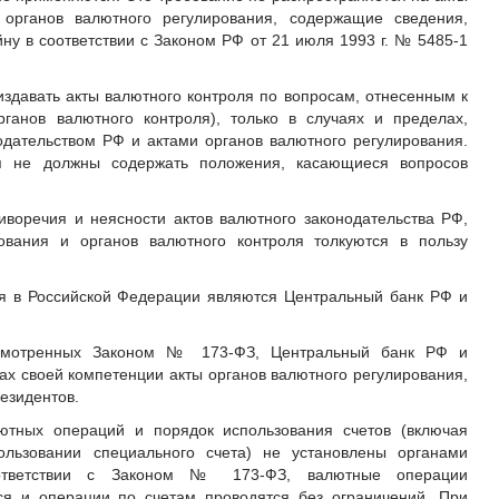
органов валютного регулирования, содержащие сведения,
ну в соответствии с Законом РФ от 21 июля 1993 г. № 5485-1
издавать акты валютного контроля по вопросам, отнесенным к
ганов валютного контроля), только в случаях и пределах,
дательством РФ и актами органов валютного регулирования.
ля не должны содержать положения, касающиеся вопросов
воречия и неясности актов валютного законодательства РФ,
рования и органов валютного контроля толкуются в пользу
я в Российской Федерации являются Центральный банк РФ и
усмотренных Законом № 173-ФЗ, Центральный банк РФ и
ах своей компетенции акты органов валютного регулирования,
езидентов.
ютных операций и порядок использования счетов (включая
ользовании специального счета) не установлены органами
оответствии с Законом № 173-ФЗ, валютные операции
ся и операции по счетам проводятся без ограничений. При