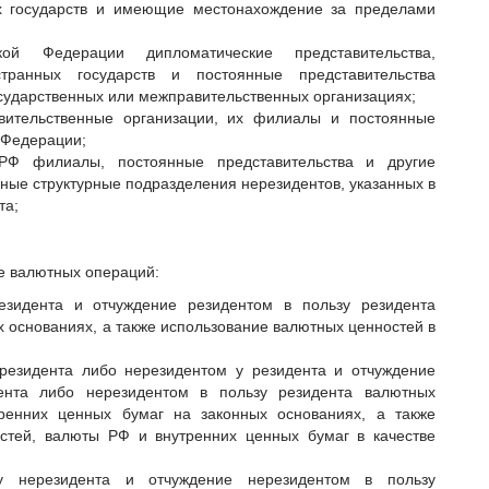
ых государств и имеющие местонахождение за пределами
кой Федерации дипломатические представительства,
странных государств и постоянные представительства
осударственных или межправительственных организациях;
вительственные организации, их филиалы и постоянные
 Федерации;
РФ филиалы, постоянные представительства и другие
ные структурные подразделения нерезидентов, указанных в
та;
е валютных операций:
езидента и отчуждение резидентом в пользу резидента
 основаниях, а также использование валютных ценностей в
резидента либо нерезидентом у резидента и отчуждение
ента либо нерезидентом в пользу резидента валютных
ренних ценных бумаг на законных основаниях, а также
стей, валюты РФ и внутренних ценных бумаг в качестве
у нерезидента и отчуждение нерезидентом в пользу