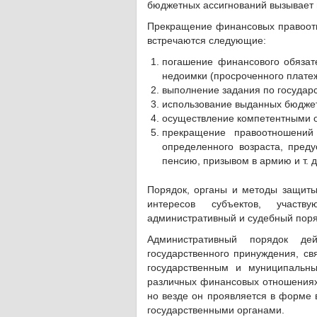
бюджетных ассигнований вызывает
Прекращение финансовых правоотно
встречаются следующие:
погашение финансового обязате
недоимки (просроченного платеж
выполнение задания по госуда
использование выданных бюджет
осуществление компетентными о
прекращение правоотношений
определенного возраста, пред
пенсию, призывом в армию и т. д
Порядок, органы и методы защит
интересов субъектов, участ
административный и судебный поря
Административный порядок д
государственного принуждения, св
государственным и муниципальны
различных финансовых отношениях
но везде он проявляется в форме
государственными органами.