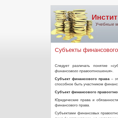
Инстит
Учебные м
Субъекты финансового
Следует различать понятие «
су
финансового правоотношения
».
Субъект финансового права
– эт
способное быть участником финан
Субъект финансового правоотн
Юридические права и обязанност
финансового права.
Субъектами финансовых правоотно