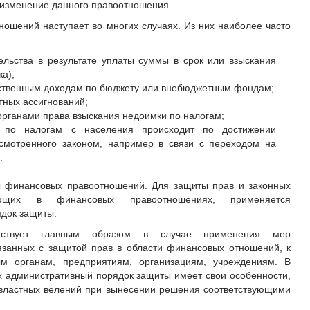
 изменение данного правоотношения.
шений наступает во многих случаях. Из них наиболее часто
льства в результате уплаты суммы в срок или взыскания
а);
рственным доходам по бюджету или внебюджетным фондам;
ных ассигнований;
рганами права взыскания недоимки по налогам;
 по налогам с населения происходит по достижении
усмотренного законом, например в связи с переходом на
.
ы финансовых правоотношений. Для защиты прав и законных
вующих в финансовых правоотношениях, применяется
док защиты.
ействует главным образом в случае применения мер
язанных с защитой прав в области финансовых отношений, к
м органам, предприятиям, организациям, учреждениям. В
 административный порядок защиты имеет свои особенности,
 властных велений при вынесении решения соответствующими