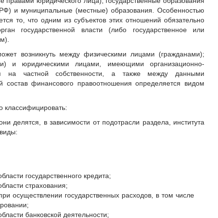
ые правами юридического лица), государственные образования
 РФ) и муниципальные (местные) образования. Особенностью
ся то, что одним из субъектов этих отношений обязательно
рган государственной власти (либо государственное или
м).
ожет возникнуть между физическими лицами (гражданами);
ми) и юридическими лицами, имеющими организационно-
я на частной собственности, а также между данными
й состав финансового правоотношения определяется видом
 классифицировать:
ни делятся, в зависимости от подотрасли раздела, института
виды:
бласти государственного кредита;
бласти страхования;
ри осуществлении государственных расходов, в том числе
ровании;
бласти банковской деятельности;