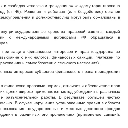
ах и свободах человека и гражданина» каждому гарантирована
д (ст. 46). Решения и действия (или бездействие) органов
 самоуправления и должностных лиц могут быть обжалованы в
нутригосударственные средства правовой защиты, каждый
твии с международными договорами РФ обращаться в
рав.
 при защите финансовых интересов и прав государства во
взыскание с них налогов, финансовых санкций, платежей по
трахованию и самообложению сельского населения).
конных интересов субъектов финансового права принадлежит
в финансово-правовых нормах, означает и обеспечение прав
тих целях широко применяется метод убеждения в различных
е разъяснительной работы. В результате большей частью
ольно. В случае нарушения установленных правил в области
спользования государственных и местных денежных фондов
ждения в различных его проявлениях (применение санкций,