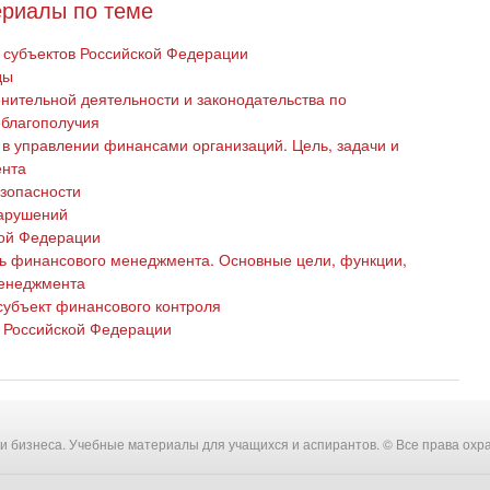
риалы по теме
с субъектов Российской Федерации
ды
ительной деятельности и законодательства по
еблагополучия
в управлении финансами организаций. Цель, задачи и
ента
езопасности
арушений
кой Федерации
ь финансового менеджмента. Основные цели, функции,
менеджмента
субъект финансового контроля
с Российской Федерации
ки бизнеса. Учебные материалы для учащихся и аспирантов. © Все права охр