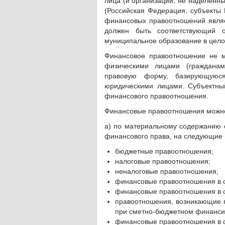
лица (и организации, не наделенн
(Российская Федерация, субъекты
финансовых правоотношений являет
должен быть соответствующий о
муниципальное образование в цело
Финансовое правоотношение не м
физическими лицами (граждана
правовую форму, базирующуюс
юридическими лицами. Субъектны
финансового правоотношения.
Финансовые правоотношения можно
а) по материальному содержанию о
финансового права, на следующие 
бюджетные правоотношения;
налоговые правоотношения;
неналоговые правоотношения;
финансовые правоотношения в о
финансовые правоотношения в о
правоотношения, возникающие п
при сметно-бюджетном финанси
финансовые правоотношения в о