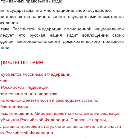
ь три важных правовых вывода:
м государством, это многонациональное государство.
ии признаются национальными государствами несмотря на
аселения.
ставе Российской Федерации полноценной национальной
 следует, что русская нация видит воплощение своих
здании многонационального демократического правового
ации.
риалы по теме
с субъектов Российской Федерации
ства
с Российской Федерации
лем современного человека
ительной деятельности и законодательства по
еблагополучия
ных отношений. Мировая валютная система, ее эволюция
субъектов Российской Федерации. Правовые нормы,
тративно-правовой статус органов исполнительной власти
ава Российской Федерации