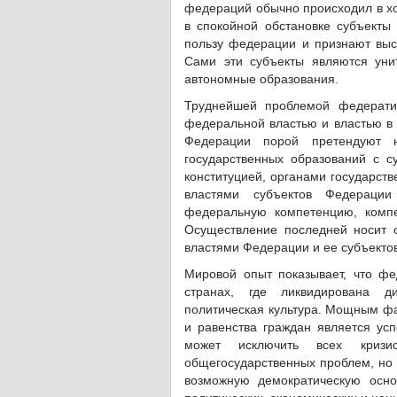
федераций обычно происходил в хо
в спокойной обстановке субъект
пользу федерации и признают выс
Сами эти субъекты являются унит
автономные образования.
Труднейшей проблемой федератив
федеральной властью и властью в 
Федерации порой претендуют н
государственных образований с 
конституцией, органами государств
властями субъектов Федерации
федеральную компетенцию, комп
Осуществление последней носит 
властями Федерации и ее субъектов
Мировой опыт показывает, что фе
странах, где ликвидирована д
политическая культура. Мощным фа
и равенства граждан является ус
может исключить всех кризи
общегосударственных проблем, но о
возможную демократическую осно