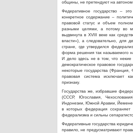
общины, не претендуют на автоном
Федеративное государство – это
конкретное содержание – полити
правовой статус и объем полном
разными целями, а потому во м
выдвинута в XVIII веке как средс
власти»), а следовательно, для д
стране, где утвердился федерали
форма решения так называемого на
И дело здесь не в том, что некие 
демократическое правовое государ
некоторые государства (Франция, 
правовая система исключает ка
признаку.
Государства же, избравшие федер
(СССР, Югославия, Чехословаки
Индонезии, Южной Аравии, Йемене, 
в которых федерация сохраняет 
федерализма и сильны сепаратистс
Федеративные государства юридиче
правило, не предусматривают права