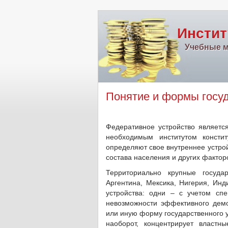
Инстит
Учебные м
Понятие и формы госуд
Федеративное устройство является
необходимым институтом констит
определяют свое внутреннее устрой
состава населения и других факторо
Территориально крупные госуда
Аргентина, Мексика, Нигерия, Ин
устройства: одни – с учетом сп
невозможности эффективного демок
или иную форму государственного у
наоборот, концентрирует власт