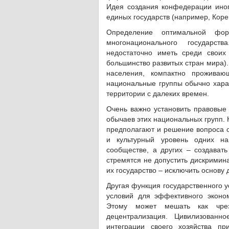
Идея создания конфедерации иног
единых государств (например, Коре
Определение оптимальной фор
многонационального государст
недостаточно иметь среди своих
большинство развитых стран мира).
населения, компактно проживаю
национальные группы обычно харак
территории с далеких времен.
Очень важно установить правовые 
обычаев этих национальных групп.
предполагают и решение вопроса о
и культурный уровень одних н
сообществе, а других – создават
стремятся не допустить дискримин
их государство – исключить основу
Другая функция государственного у
условий для эффективного эконом
Этому может мешать как чрез
децентрализация. Цивилизованн
интеграции своего хозяйства п