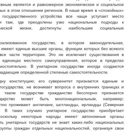
ажным является и равномерное экономическое и социальное
алых в этом отношении регионов. В наше время в «спокойных»
 государственного устройства все чаще уступает место
, и там, где преодолены узко национальные подходы к
мической жизни, достигнуты наибольшие социальные
ализованное государство, в котором законодательная,
 имеют единые высшие органы, функции которых без всякого
все части территории. Это не исключает существования в
х единицах местного самоуправления, которое в пределах
мостоятельно. В унитарном государстве иногда создаются
бладающие определенной степенью самостоятельности.
дну конституцию; его суверенитет признается единым и
осударства; не возникает вопроса о внутренних границах и
В таком государстве гражданство бесспорно признается
ударство может быть многонациональным, например:
ктно проживают англичане, шотландцы, ирландцы (Северная
. В таких случаях унитарное государство приобретает
 поскольку некоторые народы имеют автономные органы
ь унитарных государств не знает каких-либо национальных
руппы граждан отдельных национальностей, организуя свои