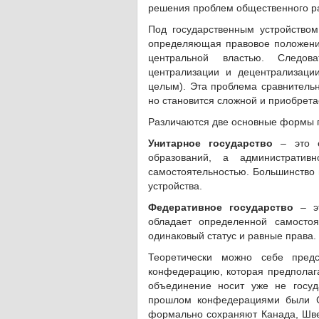
решения проблем общественного ра
Под государственным устройством
определяющая правовое положение
центральной властью. Следова
централизации и децентрализаци
целым). Эта проблема сравнительн
но становится сложной и приобрета
Различаются две основные формы г
Унитарное государство
– это ед
образований, а административ
самостоятельностью. Большинство 
устройства.
Федеративное государство
– эт
обладает определенной самостоя
одинаковый статус и равные права.
Теоретически можно себе предс
конфедерацию, которая предполага
объединение носит уже не госуд
прошлом конфедерациями были С
формально сохраняют Канада, Швей