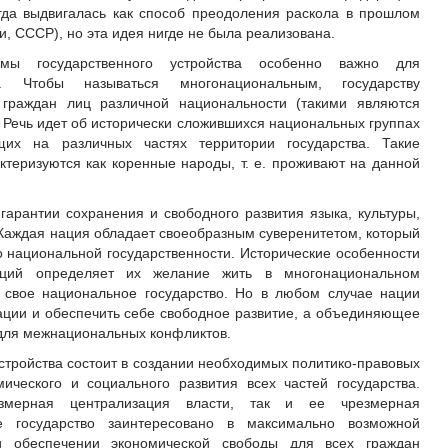
да выдвигалась как способ преодоления раскола в прошлом
и, СССР), но эта идея нигде не была реализована.
мы государственного устройства особенно важно для
ва. Чтобы называться многонациональным, государству
 граждан лиц различной национальности (такими являются
 Речь идет об исторически сложившихся национальных группах
щих на различных частях территории государства. Такие
теризуются как коренные народы, т. е. проживают на данной
гарантии сохранения и свободного развития языка, культуры,
 Каждая нация обладает своеобразным суверенитетом, который
 национальной государственности. Исторические особенности
аций определяет их желание жить в многонациональном
ь свое национальное государство. Но в любом случае нации
ации и обеспечить себе свободное развитие, а объединяющее
 для межнациональных конфликтов.
стройства состоит в создании необходимых политико-правовых
ического и социального развития всех частей государства.
мерная централизация власти, так и ее чрезмерная
ое государство заинтересовано в максимально возможной
ри обеспечении экономической свободы для всех граждан