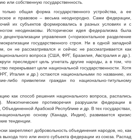
ию или собственную государственность.
 только общая форма государственного устройства, а ее
ческое и правовое – весьма неоднородно. Сами федерации,
очий их субъектов формировались в разных условиях и с
ногом неодинаковы. Исторически идея федерализма была
тво децентрализации управления («горизонтальное разделение
емократизации государственного строя. Ни в одной западной
зм, он не рассматривался и сейчас не рассматривается как
ционального вопроса (США, ФРГ, Бразилия, Австралия и др.).
круги преследуют цель угнетать другие народы, а в том, что
ство перекрывает цели национальной государственности. Хотя
ФРГ, Италия и др.) остаются национальными по названию, их
кие-либо привилегии граждан по национально-титульному
ацию как способ решения национального вопроса, распались
я). Межэтнические противоречия разрушили федерации в
Объединенной Арабской Республике и др. В тех государствах,
национальную основу (Канада, Индия), развивается кризис
кие тенденции.
ски закрепляют добровольность объединения народов, но, как
 выхода того или иного субъекта федерации из союза. Распад