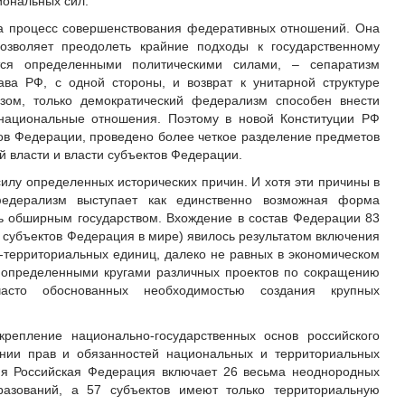
иональных сил.
ла процесс совершенствования федеративных отношений. Она
позволяет преодолеть крайние подходы к государственному
ются определенными политическими силами, – сепаратизм
тава РФ, с одной стороны, и возврат к унитарной структуре
азом, только демократический федерализм способен внести
жнациональные отношения. Поэтому в новой Конституции РФ
тов Федерации, проведено более четкое разделение предметов
 власти и власти субъектов Федерации.
илу определенных исторических причин. И хотя эти причины в
едерализм выступает как единственно возможная форма
ь обширным государством. Вхождение в состав Федерации 83
 субъектов Федерация в мире) явилось результатом включения
-территориальных единиц, далеко не равных в экономическом
 определенными кругами различных проектов по сокращению
асто обоснованных необходимостью создания крупных
крепление национально-государственных основ российского
нии прав и обязанностей национальных и территориальных
яя Российская Федерация включает 26 весьма неоднородных
разований, а 57 субъектов имеют только территориальную