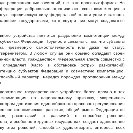
де революционных восстаний, т. е. в не правовых формах. Но
ы федерации добровольно ограничивают свою компетенцию в
шую юридическую силу федеральной конституции и законов.
арными государствами, хотя внутри них могут создаваться
ного устройства является разделение компетенции между
субъектах Федерации. Трудности связаны с тем, что субъекты
а чрезмерную самостоятельность или даже на статус
суверенитетом. В любом случае они обычно обладают своей
енной власти, гражданством. Федеральная власть совместно с
 определяет (часто в обстановке острых разногласий)
етенцию субъектов Федерации и совместную компетенцию.
спокойный характер, нередко порождая противоречия между
.
деративное государственное устройство более прочно в тех
искриминация по национальному признаку, укоренилась
ктором достижения единообразного правового регулирования
пешное экономическое развитие; общий рынок Федерации не
сов, разногласий и различий в способах решения
на, и особенно в крупных государствах, создает единственно
ву этих решений, способных удовлетворить интересы всех