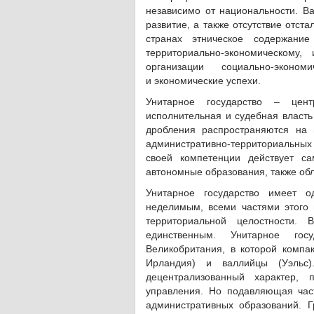
независимо от национальности. В
развитие, а также отсутствие отст
странах этническое содержание
территориально-экономическому
организации социально-эконо
и экономические успехи.
Унитарное государство – центр
исполнительная и судебная власть
дробления распространяются на 
административно-территориальны
своей компетенции действует са
автономные образования, также о
Унитарное государство имеет о
неделимым, всеми частями этого г
территориальной целостности. 
единственным. Унитарное гос
Великобритания, в которой компа
Ирландия) и валлийцы (Уэльс)
децентрализованный характер,
управления. Но подавляющая част
административных образований. Г