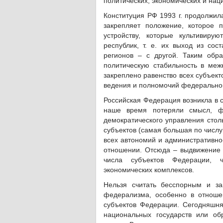
политических, экономических и нац
Конституция РФ 1993 г. продолжи
закрепляет положение, которое 
устройству, которые культивиру
республик, т. е. их выход из сос
регионов – с другой. Таким обр
политическую стабильность в ме
закреплено равенство всех субъек
ведения и полномочий федеральной
Российская Федерация возникла в с
наше время потеряли смысл, ф
демократического управления стол
субъектов (самая большая по числу
всех автономий и административно
отношении. Отсюда – выдвижение
числа субъектов Федерации, ч
экономических комплексов.
Нельзя считать бесспорным и за
федерализма, особенно в отноше
субъектов Федерации. Сегодняшн
национальных государств или об