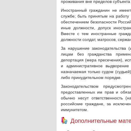
проживания вне пределов субъекта
Иностранный гражданин не имеет
службе; быть принятым на работу 
обеспечением безопасности Россий
иные должности, допуск иностра
Вместе с тем иностранные гражд
должности солдат, матросов, сержа
За нарушение законодательства 
лицам без гражданства примен
депортация (мера пресечения), ис
и административное выдворение 
назначаемая только судом (судьей
либо принудительном порядке.
Законодательством предусмотре
предоставленных им прав и обяза
обычно несут ответственность (
российские граждане, за исключ
иммунитетом.
Дополнительные мате