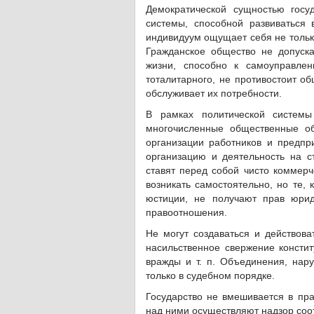
Демократической сущностью госу
системы, способной развиваться 
индивидуум ощущает себя не тольк
Гражданское общество не допуска
жизни, способно к самоуправлен
тоталитарного, не противостоит об
обслуживает их потребности.
В рамках политической системы
многочисленные общественные об
организации работников и предпр
организацию и деятельность на 
ставят перед собой чисто коммерч
возникать самостоятельно, но те,
юстиции, не получают прав юриди
правоотношения.
Не могут создаваться и действов
насильственное свержение констит
вражды и т. п. Объединения, нар
только в судебном порядке.
Государство не вмешивается в пр
над ними осуществляют надзор соо