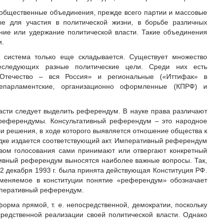
общественные объединения, прежде всего партии и массовые
ые для участия в политической жизни, в борьбе различных
ние или удержание политической власти. Такие объединения
и.
 система только еще складывается. Существует множество
еследующих разные политические цели. Среди них есть
Отечество – вся Россия» и региональные («Иттифак» в
непарламентские, организационно оформленные (КПРФ) и
ласти следует выделить референдум. В науке права различают
 референдумы. Консультативный референдум – это народное
и решения, в ходе которого выявляется отношение общества к
ядке издается соответствующий акт. Императивный референдум
твом голосования сами принимают или отвергают конкретный
ивный референдум выносятся наиболее важные вопросы. Так,
2 декабря 1993 г. была принята действующая Конституция РФ.
именяемое в конституции понятие «референдум» обозначает
императивный референдум.
орма прямой, т. е. непосредственной, демократии, поскольку
редственной реализации своей политической власти. Однако