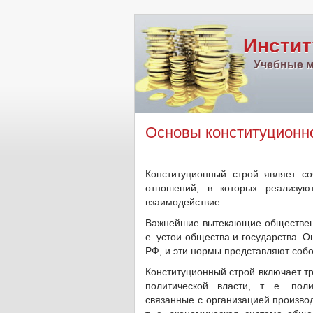
Инстит
Учебные м
Основы конституционн
Конституционный строй являет с
отношений, в которых реализую
взаимодействие.
Важнейшие вытекающие общественны
е. устои общества и государства. 
РФ, и эти нормы представляют собо
Конституционный строй включает т
политической власти, т. е. пол
связанные с организацией производ