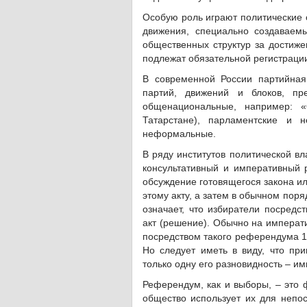
Особую роль играют политические 
движения, специально создаваем
общественных структур за достиже
подлежат обязательной регистраци
В современной России партийная
партий, движений и блоков, пр
общенациональные, например: «
Татарстане), парламентские и 
неформальные.
В ряду институтов политической в
консультативный и императивный
обсуждение готовящегося закона ил
этому акту, а затем в обычном пор
означает, что избиратели посредс
акт (решение). Обычно на императ
посредством такого референдума 1
Но следует иметь в виду, что пр
только одну его разновидность – 
Референдум, как и выборы, – это ф
общество использует их для непос