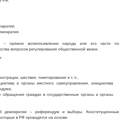
е РФ;
ократия;
емократия.
ие – прямое волеизъявление народа или его части по
ства вопросов регулирования общественной жизни.
и:
страции, шествия, пикетирования и т. п.;
циатива в органы местного самоуправления, инициатива
ндума;
е обращения граждан в государственные органы и органы
й демократии – референдум и выборы. Конституционные
которые в РФ проводятся на основе: