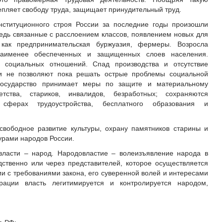
епляет свободу труда, защищает принудительный труд.
нституционного строя России за последние годы произошли
едь связанные с расслоением классов, появлением новых для
 как предпринимательская буржуазия, фермеры. Возросла
 наименее обеспеченных и защищенных слоев населения.
е социальных отношений. Спад производства и отсутствие
и не позволяют пока решать острые проблемы социальной
государство принимает меры по защите и материальному
ства, стариков, инвалидов, безработных; сохраняются
сферах трудоустройства, бесплатного образования и
свободное развитие культуры, охрану памятников старины и
рами народов России.
власти – народ. Народовластие – волеизъявление народа в
ственно или через представителей, которое осуществляется
ии с требованиями закона, его суверенной волей и интересами
рации власть легитимируется и контролируется народом,