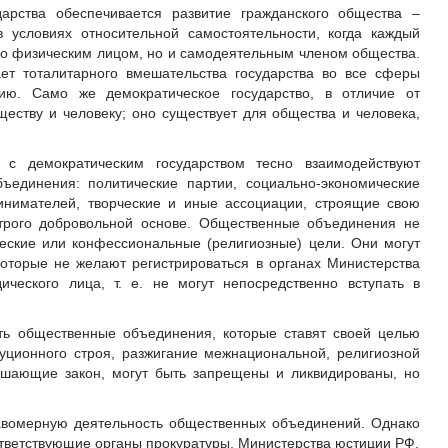
дарства обеспечивается развитие гражданского общества –
в условиях относительной самостоятельности, когда каждый
о физическим лицом, но и самодеятельным членом общества.
ет тоталитарного вмешательства государства во все сферы
ию. Само же демократическое государство, в отличие от
ществу и человеку; оно существует для общества и человека,
 с демократическим государством тесно взаимодействуют
ъединения: политические партии, социально-экономические
инимателей, творческие и иные ассоциации, строящие свою
строго добровольной основе. Общественные объединения не
еские или конфессиональные (религиозные) цели. Они могут
 которые не желают регистрироваться в органах Министерства
ческого лица, т. е. не могут непосредственно вступать в
ать общественные объединения, которые ставят своей целью
уционного строя, разжигание межнациональной, религиозной
ушающие закон, могут быть запрещены и ликвидированы, но
авомерную деятельность общественных объединений. Однако
тветствующие органы прокуратуры, Министерства юстиции РФ.