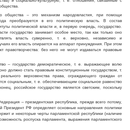
ства) и социально-культурную, т. е. отношения, связанные с
 общества.
ого общества – это механизм народовластия, при помощи
ода преобразуется в его политическую власть. В состав
туты политической власти и, в первую очередь, государство.
асти государство занимает особое место, так как только оно
твлять власть суверенно, т. е. верховно, независимо и
чаях его власть опирается на аппарат принуждения. При этом
кт правотворчества: без него не могут издаваться правовые
тво – государство демократическое, т. е. выражающее волю
оно должно стать правовым конституционным государством, т.
реального верховенства права, ограждающего граждан от
ется социальным, т. е. обеспечивающим социальное равенство
онец, российское государство является светским, поскольку
дерация – президентская республика, прежде всего потому,
й Президент РФ определяет основные направления политики
держит и некоторые черты парламентской республики (наличие
озможность роспуска парламента, выражения парламентского
.