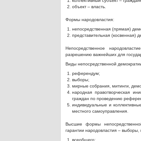
коллективный субъект – граждан
объект – власть.
Формы народовластия:
непосредственная (прямая) дем
представительная (косвенная) д
Непосредственное народовласт
разрешению важнейших для государ
Виды непосредственной демократи
референдум;
выборы;
мирные собрания, митинги, демон
народная правотворческая ини
граждан по проведению рефере
индивидуальные и коллективны
местного самоуправления.
Высшие формы непосредственно
гарантии народовластия – выборы, 
всеобщего;