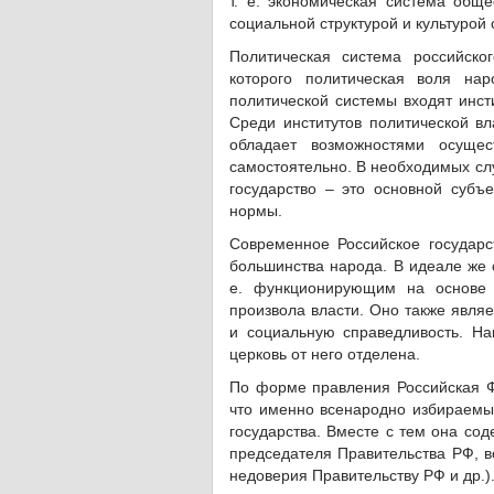
т. е. экономическая система обще
социальной структурой и культурой
Политическая система российск
которого политическая воля нар
политической системы входят инсти
Среди институтов политической вл
обладает возможностями осущес
самостоятельно. В необходимых слу
государство – это основной субъе
нормы.
Современное Российское государс
большинства народа. В идеале же 
е. функционирующим на основе 
произвола власти. Оно также явля
и социальную справедливость. Нак
церковь от него отделена.
По форме правления Российская Фе
что именно всенародно избираемы
государства. Вместе с тем она со
председателя Правительства РФ, в
недоверия Правительству РФ и др.)