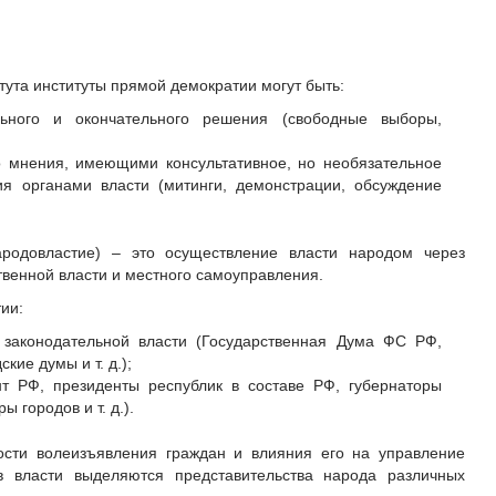
тута институты прямой демократии могут быть:
льного и окончательного решения (свободные выборы,
 мнения, имеющими консультативное, но необязательное
я органами власти (митинги, демонстрации, обсуждение
ародовластие) – это осуществление власти народом через
твенной власти и местного самоуправления.
ии:
 законодательной власти (Государственная Дума ФС РФ,
кие думы и т. д.);
т РФ, президенты республик в составе РФ, губернаторы
ы городов и т. д.).
ости волеизъявления граждан и влияния его на управление
 власти выделяются представительства народа различных