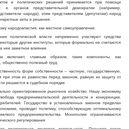
ктов и политических решений принимается при помощи
т. е. органов представительной демократии (например,
дставители народа); этим представителям (депутатам) народ
онкретные акты и решения.
рму народовластия, как местное самоуправление.
ния политической власти непременно участвуют средства
екоторые другие институты, которые формально не считаются
на нее заметное влияние.
ва включает, главным образом, такие компоненты, как
, общественно полезный труд.
твенность форм собственности – частную, государственную,
я при этом их равенство перед законом, равную их защиту от
сти решаются в судебном порядке.
ально ориентированное рыночное хозяйство. Нашу экономику
свобода предпринимательской деятельности и конкуренции,
требителей. Государство в установленных законом пределах
кономики, проводит политику, способствующую оптимальному
мелкого предпринимательства. Монополии ограничиваются
ического регулирования.
то правомерная трудовая деятельность. Поощряя такую