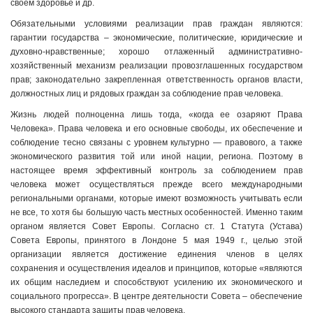
своем здоровье и др.
Обязательными условиями реализации прав граждан являются:
гарантии государства – экономические, политические, юридические и
духовно-нравственные; хорошо отлаженный административно-
хозяйственный механизм реализации провозглашенных государством
прав; законодательно закрепленная ответственность органов власти,
должностных лиц и рядовых граждан за соблюдение прав человека.
Жизнь людей полноценна лишь тогда, «когда ее озаряют Права
Человека». Права человека и его основные свободы, их обеспечение и
соблюдение тесно связаны с уровнем культурно — правового, а также
экономического развития той или иной нации, региона. Поэтому в
настоящее время эффективный контроль за соблюдением прав
человека может осуществляться прежде всего международными
региональными органами, которые имеют возможность учитывать если
не все, то хотя бы большую часть местных особенностей. Именно таким
органом является Совет Европы. Согласно ст. 1 Статута (Устава)
Совета Европы, принятого в Лондоне 5 мая 1949 г., целью этой
организации является достижение единения членов в целях
сохранения и осуществления идеалов и принципов, которые «являются
их общим наследием и способствуют усилению их экономического и
социального прогресса». В центре деятельности Совета – обеспечение
высокого стандарта защиты прав человека.