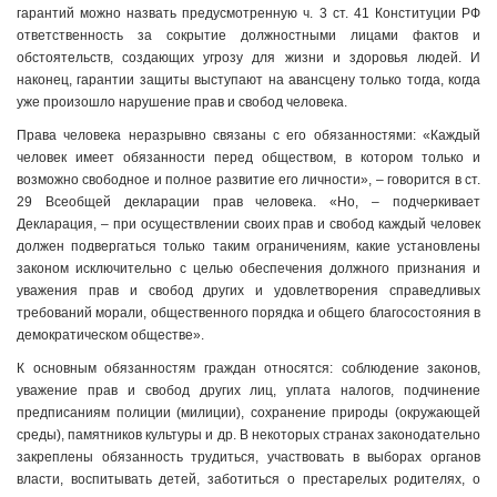
гарантий можно назвать предусмотренную ч. 3 ст. 41 Конституции РФ
ответственность за сокрытие должностными лицами фактов и
обстоятельств, создающих угрозу для жизни и здоровья людей. И
наконец, гарантии защиты выступают на авансцену только тогда, когда
уже произошло нарушение прав и свобод человека.
Права человека неразрывно связаны с его обязанностями: «Каждый
человек имеет обязанности перед обществом, в котором только и
возможно свободное и полное развитие его личности», – говорится в ст.
29 Всеобщей декларации прав человека. «Но, – подчеркивает
Декларация, – при осуществлении своих прав и свобод каждый человек
должен подвергаться только таким ограничениям, какие установлены
законом исключительно с целью обеспечения должного признания и
уважения прав и свобод других и удовлетворения справедливых
требований морали, общественного порядка и общего благосостояния в
демократическом обществе».
К основным обязанностям граждан относятся: соблюдение законов,
уважение прав и свобод других лиц, уплата налогов, подчинение
предписаниям полиции (милиции), сохранение природы (окружающей
среды), памятников культуры и др. В некоторых странах законодательно
закреплены обязанность трудиться, участвовать в выборах органов
власти, воспитывать детей, заботиться о престарелых родителях, о