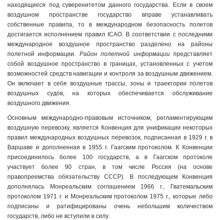
находящиеся под суверенитетом данного государства. Если в своем
воздушном пространстве государство вправе устанавливать
собственные правила, то в международном безопасность полетов
достигается исполнением правил IСАО. В соответствии с последними
международное воздушное пространство разделено на районы
полетной информации.
Район полетной информации
представляет
собой воздушное пространство в границах, установленных с учетом
возможностей средств навигации и контроля за воздушным движением.
Он включает в себя воздушные трассы, зоны и траектории полетов
воздушных судов, на которых обеспечивается обслуживание
воздушного движения.
Основным международно-правовым источником, регламентирующим
воздушную перевозку, является Конвенция для унификации некоторых
пра­вил международных воздушных перевозок, подписанная в 1929 г. в
Варшаве и дополненная в 1955 г. Гаагским протоколом. К Конвенции
присоединилось более 100 государств, а в Гаагском протоколе
участвует более 90 стран, в том числе Россия (на основе
правопреемства обязательству СССР). В последующем Конвенция
дополнялась Монреальским соглашением 1966 г., Гватемальским
протоколом 1971 г. и Монреальским протоколом 1975 г., которые либо
подписаны и ратифицированы очень небольшим количеством
государств, либо не вступили в силу.