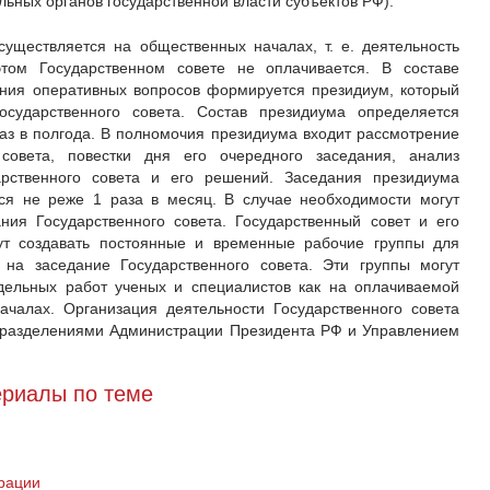
ьных органов государственной власти субъектов РФ).
существляется на общественных началах, т. е. деятельность
том Государственном совете не оплачивается. В составе
ения оперативных вопросов формируется президиум, который
сударственного совета. Состав президиума определяется
з в полгода. В полномочия президиума входит рассмотрение
совета, повестки дня его очередного заседания, анализ
рственного совета и его решений. Заседания президиума
тся не реже 1 раза в месяц. В случае необходимости могут
ния Государственного совета. Государственный совет и его
гут создавать постоянные и временные рабочие группы для
 на заседание Государственного совета. Эти группы могут
дельных работ ученых и специалистов как на оплачиваемой
ачалах. Организация деятельности Государственного совета
дразделениями Администрации Президента РФ и Управлением
риалы по теме
рации